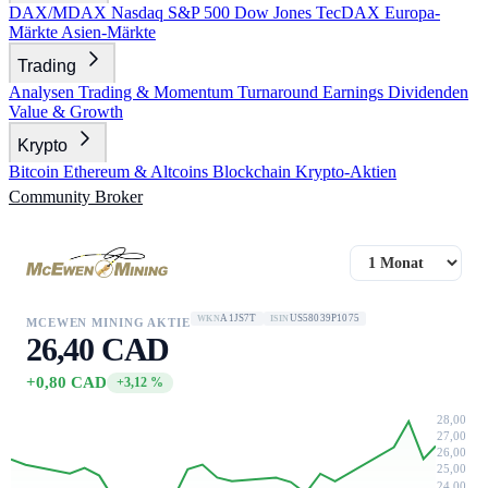
DAX/MDAX
Nasdaq
S&P 500
Dow Jones
TecDAX
Europa-
Märkte
Asien-Märkte
Trading
Analysen
Trading & Momentum
Turnaround
Earnings
Dividenden
Value & Growth
Krypto
Bitcoin
Ethereum & Altcoins
Blockchain
Krypto-Aktien
Community
Broker
A1JS7T
US58039P1075
WKN
ISIN
MCEWEN MINING AKTIE
26,40 CAD
+0,80 CAD
+3,12 %
28,00
27,00
26,00
25,00
24,00