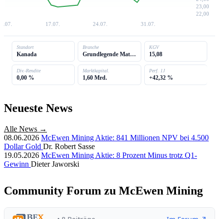
23,00
22,00
9.07.
17.07.
24.07.
31.07.
Standort
Branche
KGV
Kanada
Grundlegende Materialien
15,08
Div.-Rendite
Marktkapital.
Perf. 1J
0,00 %
1,60 Mrd.
+42,32 %
Neueste News
Alle News →
08.06.2026
McEwen Mining Aktie: 841 Millionen NPV bei 4.500
Dollar Gold
Dr. Robert Sasse
19.05.2026
McEwen Mining Aktie: 8 Prozent Minus trotz Q1-
Gewinn
Dieter Jaworski
Community Forum zu McEwen Mining