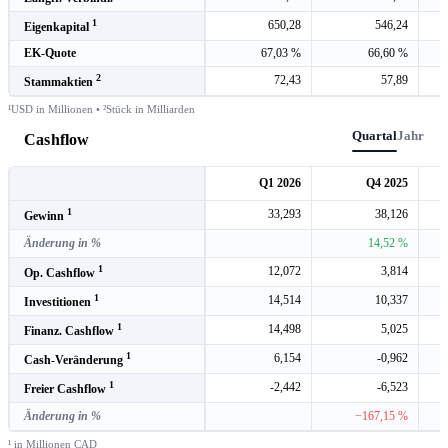
1
650,28
546,24
Eigenkapital
EK-Quote
67,03 %
66,60 %
2
72,43
57,89
Stammaktien
¹USD in Millionen • ²Stück in Milliarden
Quartal
Jahr
Cashflow
Q1 2026
Q4 2025
1
33,293
38,126
Gewinn
Änderung in %
14,52 %
1
12,072
3,814
Op. Cashflow
1
14,514
10,337
Investitionen
1
14,498
5,025
Finanz. Cashflow
1
6,154
-0,962
Cash-Veränderung
1
-2,442
-6,523
Freier Cashflow
Änderung in %
−167,15 %
¹ in Millionen CAD