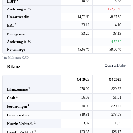
1
10,88
-5,73
EBIT
Änderung in %
−152,73 %
Umsatzrendite
14,73 %
-8,87 %
1
33,12
14,10
EBT
1
33,29
38,13
Nettogewinn
Änderung in %
14,52 %
Nettomarge
45,08 %
59,00 %
¹ in Millionen CAD
Quartal
Jahr
Bilanz
Q1 2026
Q4 2025
1
970,09
820,22
Bilanzsumme
1
56,39
51,01
Cash
1
970,09
820,22
Forderungen
1
319,81
273,98
Gesamtverbindl.
1
3,82
1,85
Kurzfr. Verbindl.
1
123,37
126,17
Langfr. Verbindl.