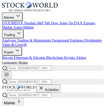
Märkte
DAX/MDAX
Nasdaq
S&P 500
Dow Jones
TecDAX
Europa-
Märkte
Asien-Märkte
Trading
Analysen
Trading & Momentum
Turnaround
Earnings
Dividenden
Value & Growth
Krypto
Bitcoin
Ethereum & Altcoins
Blockchain
Krypto-Aktien
Community
Broker
Schließen
Märkte