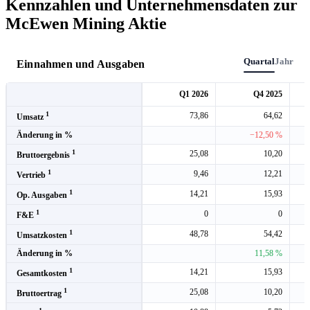
Kennzahlen und Unternehmensdaten zur
McEwen Mining Aktie
Quartal
Jahr
Einnahmen und Ausgaben
Q1 2026
Q4 2025
1
73,86
64,62
Umsatz
Änderung in %
−12,50 %
1
25,08
10,20
Bruttoergebnis
1
9,46
12,21
Vertrieb
1
14,21
15,93
Op. Ausgaben
1
0
0
F&E
1
48,78
54,42
Umsatzkosten
Änderung in %
11,58 %
1
14,21
15,93
Gesamtkosten
1
25,08
10,20
Bruttoertrag