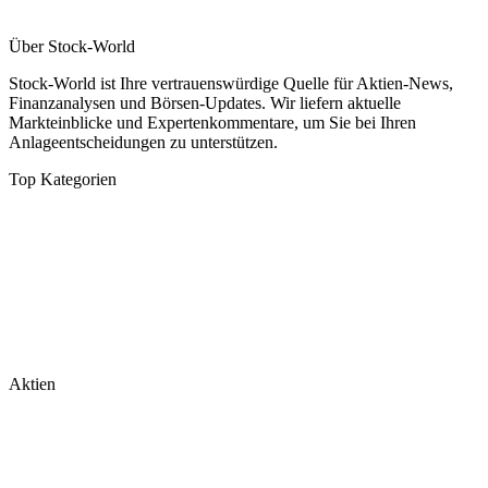
Über Stock-World
Stock-World ist Ihre vertrauenswürdige Quelle für Aktien-News,
Finanzanalysen und Börsen-Updates. Wir liefern aktuelle
Markteinblicke und Expertenkommentare, um Sie bei Ihren
Anlageentscheidungen zu unterstützen.
Top Kategorien
Analysen
DAX/MDAX
Kolumnen
Wirtschaft
Tech & Software
Turnaround
Aktien
Nvidia
Rheinmetall
Palantir