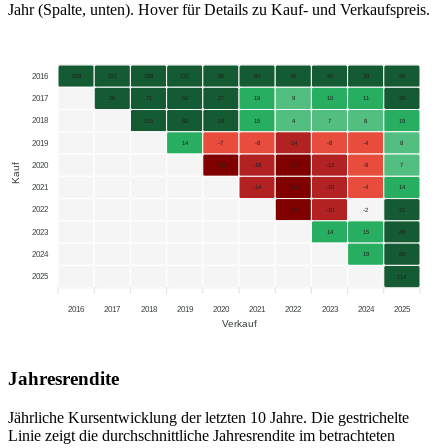
Jahr (Spalte, unten). Hover für Details zu Kauf- und Verkaufspreis.
2016
639
221
188
131
85
64
45
42
39
46
2017
26
71
52
27
19
9
10
11
20
2018
115
60
24
15
4
7
8
19
2019
14
-7
-8
-14
-8
-4
8
2020
Kauf
-26
-18
-22
-13
-8
7
2021
-14
-23
-10
-4
14
2022
-32
-10
-2
21
2023
14
15
45
2024
19
65
2025
114
2016
2017
2018
2019
2020
2021
2022
2023
2024
2025
Verkauf
Jahresrendite
Jährliche Kursentwicklung der letzten 10 Jahre. Die gestrichelte
Linie zeigt die durchschnittliche Jahresrendite im betrachteten