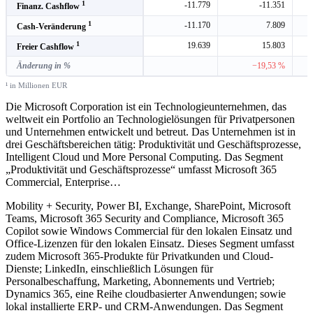
1
-11.779
-11.351
Finanz. Cashflow
1
-11.170
7.809
Cash-Veränderung
1
19.639
15.803
Freier Cashflow
Änderung in %
−19,53 %
¹ in Millionen EUR
Die Microsoft Corporation ist ein Technologieunternehmen, das
weltweit ein Portfolio an Technologielösungen für Privatpersonen
und Unternehmen entwickelt und betreut. Das Unternehmen ist in
drei Geschäftsbereichen tätig: Produktivität und Geschäftsprozesse,
Intelligent Cloud und More Personal Computing. Das Segment
„Produktivität und Geschäftsprozesse“ umfasst Microsoft 365
Commercial, Enterprise
…
Mobility + Security, Power BI, Exchange, SharePoint, Microsoft
Teams, Microsoft 365 Security and Compliance, Microsoft 365
Copilot sowie Windows Commercial für den lokalen Einsatz und
Office-Lizenzen für den lokalen Einsatz. Dieses Segment umfasst
zudem Microsoft 365-Produkte für Privatkunden und Cloud-
Dienste; LinkedIn, einschließlich Lösungen für
Personalbeschaffung, Marketing, Abonnements und Vertrieb;
Dynamics 365, eine Reihe cloudbasierter Anwendungen; sowie
lokal installierte ERP- und CRM-Anwendungen. Das Segment