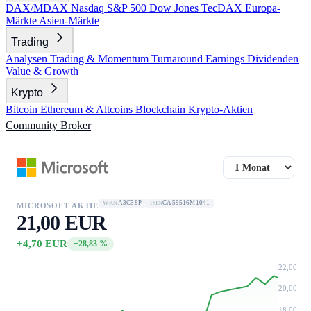
DAX/MDAX
Nasdaq
S&P 500
Dow Jones
TecDAX
Europa-
Märkte
Asien-Märkte
Trading
Analysen
Trading & Momentum
Turnaround
Earnings
Dividenden
Value & Growth
Krypto
Bitcoin
Ethereum & Altcoins
Blockchain
Krypto-Aktien
Community
Broker
A3C58P
CA59516M1041
WKN
ISIN
MICROSOFT AKTIE
21,00 EUR
+4,70 EUR
+28,83 %
22,00
20,00
18,00