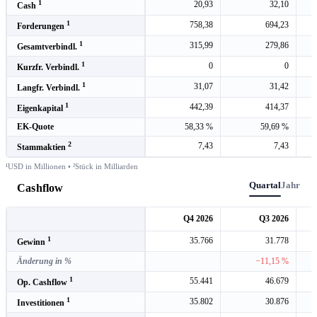
1
20,93
32,10
Cash
1
758,38
694,23
Forderungen
1
315,99
279,86
Gesamtverbindl.
1
0
0
Kurzfr. Verbindl.
1
31,07
31,42
Langfr. Verbindl.
1
442,39
414,37
Eigenkapital
EK-Quote
58,33 %
59,69 %
2
7,43
7,43
Stammaktien
¹USD in Millionen • ²Stück in Milliarden
Quartal
Jahr
Cashflow
Q4 2026
Q3 2026
1
35.766
31.778
Gewinn
Änderung in %
−11,15 %
1
55.441
46.679
Op. Cashflow
1
35.802
30.876
Investitionen