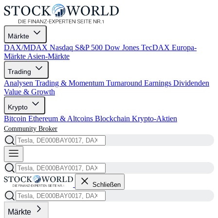
Märkte
DAX/MDAX
Nasdaq
S&P 500
Dow Jones
TecDAX
Europa-
Märkte
Asien-Märkte
Trading
Analysen
Trading & Momentum
Turnaround
Earnings
Dividenden
Value & Growth
Krypto
Bitcoin
Ethereum & Altcoins
Blockchain
Krypto-Aktien
Community
Broker
Schließen
Märkte