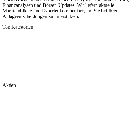
Finanzanalysen und Börsen-Updates. Wir liefern aktuelle
Markteinblicke und Expertenkommentare, um Sie bei Ihren
Anlageentscheidungen zu unterstützen.
Top Kategorien
Analysen
DAX/MDAX
Kolumnen
Wirtschaft
Tech & Software
Turnaround
Aktien
Nvidia
Rheinmetall
Palantir
Microsoft
Tesla
BioNTech