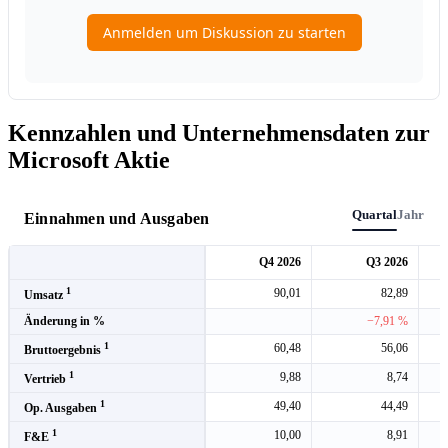
Kennzahlen und Unternehmensdaten zur
Microsoft Aktie
Quartal
Jahr
Einnahmen und Ausgaben
Q4 2026
Q3 2026
1
90,01
82,89
Umsatz
Änderung in %
−7,91 %
1
60,48
56,06
Bruttoergebnis
1
9,88
8,74
Vertrieb
1
49,40
44,49
Op. Ausgaben
1
10,00
8,91
F&E