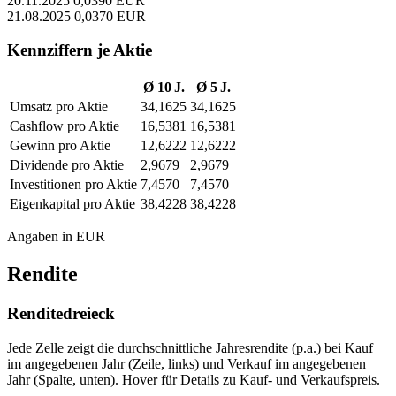
20.11.2025
0,0390 EUR
21.08.2025
0,0370 EUR
Kennziffern je Aktie
Ø 10 J.
Ø 5 J.
Umsatz pro Aktie
34,1625
34,1625
Cashflow pro Aktie
16,5381
16,5381
Gewinn pro Aktie
12,6222
12,6222
Dividende pro Aktie
2,9679
2,9679
Investitionen pro Aktie
7,4570
7,4570
Eigenkapital pro Aktie
38,4228
38,4228
Angaben in EUR
Rendite
Renditedreieck
Jede Zelle zeigt die durchschnittliche Jahresrendite (p.a.) bei Kauf
im angegebenen Jahr (Zeile, links) und Verkauf im angegebenen
Jahr (Spalte, unten). Hover für Details zu Kauf- und Verkaufspreis.