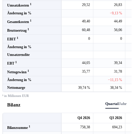
1
29,52
26,83
Umsatzkosten
Änderung in %
−9,13 %
1
49,40
44,49
Gesamtkosten
1
60,48
56,06
Bruttoertrag
1
0
0
EBIT
Änderung in %
Umsatzrendite
1
44,05
39,34
EBT
1
35,77
31,78
Nettogewinn
Änderung in %
−11,15 %
Nettomarge
39,74 %
38,34 %
¹ in Millionen EUR
Quartal
Jahr
Bilanz
Q4 2026
Q3 2026
1
758,38
694,23
Bilanzsumme