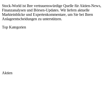
Stock-World ist Ihre vertrauenswürdige Quelle für Aktien-News,
Finanzanalysen und Börsen-Updates. Wir liefern aktuelle
Markteinblicke und Expertenkommentare, um Sie bei Ihren
Anlageentscheidungen zu unterstützen.
Top Kategorien
Analysen
DAX/MDAX
Kolumnen
Wirtschaft
Tech & Software
Turnaround
Aktien
Nvidia
Rheinmetall
Palantir
Microsoft
Tesla