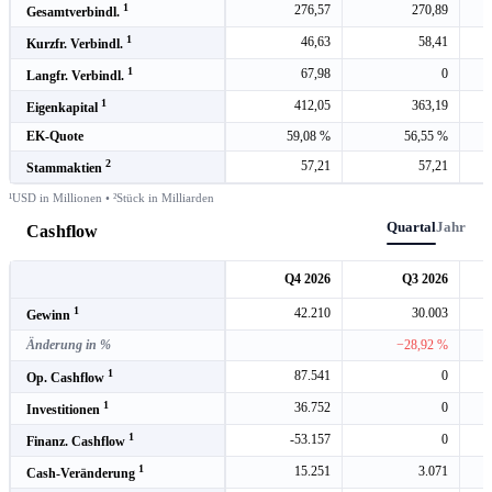
1
276,57
270,89
Gesamtverbindl.
1
46,63
58,41
Kurzfr. Verbindl.
1
67,98
0
Langfr. Verbindl.
1
412,05
363,19
Eigenkapital
EK-Quote
59,08 %
56,55 %
2
57,21
57,21
Stammaktien
¹USD in Millionen • ²Stück in Milliarden
Quartal
Jahr
Cashflow
Q4 2026
Q3 2026
1
42.210
30.003
Gewinn
Änderung in %
−28,92 %
1
87.541
0
Op. Cashflow
1
36.752
0
Investitionen
1
-53.157
0
Finanz. Cashflow
1
15.251
3.071
Cash-Veränderung