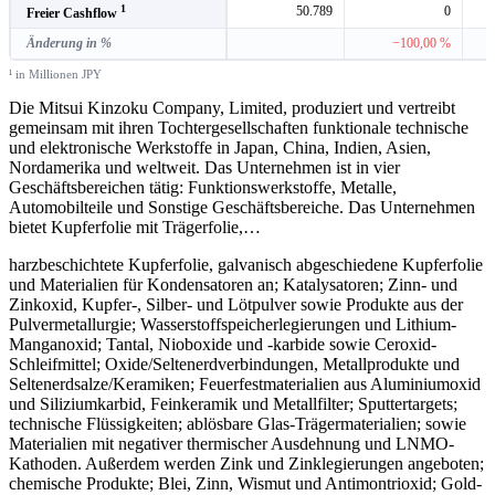
1
50.789
0
Freier Cashflow
Änderung in %
−100,00 %
¹ in Millionen JPY
Die Mitsui Kinzoku Company, Limited, produziert und vertreibt
gemeinsam mit ihren Tochtergesellschaften funktionale technische
und elektronische Werkstoffe in Japan, China, Indien, Asien,
Nordamerika und weltweit. Das Unternehmen ist in vier
Geschäftsbereichen tätig: Funktionswerkstoffe, Metalle,
Automobilteile und Sonstige Geschäftsbereiche. Das Unternehmen
bietet Kupferfolie mit Trägerfolie,
…
harzbeschichtete Kupferfolie, galvanisch abgeschiedene Kupferfolie
und Materialien für Kondensatoren an; Katalysatoren; Zinn- und
Zinkoxid, Kupfer-, Silber- und Lötpulver sowie Produkte aus der
Pulvermetallurgie; Wasserstoffspeicherlegierungen und Lithium-
Manganoxid; Tantal, Nioboxide und -karbide sowie Ceroxid-
Schleifmittel; Oxide/Seltenerdverbindungen, Metallprodukte und
Seltenerdsalze/Keramiken; Feuerfestmaterialien aus Aluminiumoxid
und Siliziumkarbid, Feinkeramik und Metallfilter; Sputtertargets;
technische Flüssigkeiten; ablösbare Glas-Trägermaterialien; sowie
Materialien mit negativer thermischer Ausdehnung und LNMO-
Kathoden. Außerdem werden Zink und Zinklegierungen angeboten;
chemische Produkte; Blei, Zinn, Wismut und Antimontrioxid; Gold-