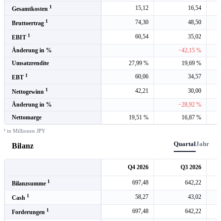
1
15,12
16,54
Gesamtkosten
1
74,30
48,50
Bruttoertrag
1
60,54
35,02
EBIT
Änderung in %
−42,15 %
Umsatzrendite
27,99 %
19,69 %
1
60,06
34,57
EBT
1
42,21
30,00
Nettogewinn
Änderung in %
−28,92 %
Nettomarge
19,51 %
16,87 %
¹ in Millionen JPY
Quartal
Jahr
Bilanz
Q4 2026
Q3 2026
1
697,48
642,22
Bilanzsumme
1
58,27
43,02
Cash
1
697,48
642,22
Forderungen