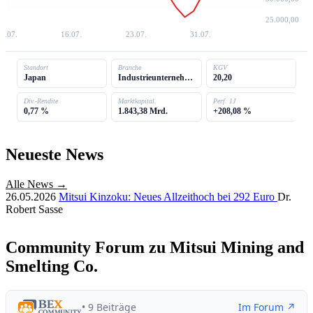
25.000,00
9.07.
16.07.
23.07.
31.07.
Standort
Branche
KGV
Japan
Industrieunternehmen
20,20
Div.-Rendite
Marktkapital.
Perf. 1J
0,77 %
1.843,38 Mrd.
+208,08 %
Neueste News
Alle News →
26.05.2026
Mitsui Kinzoku: Neues Allzeithoch bei 292 Euro
Dr.
Robert Sasse
Community Forum zu Mitsui Mining and
Smelting Co.