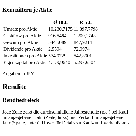
Kennziffern je Aktie
Ø 10 J.
Ø 5 J.
Umsatz pro Aktie
10.230,7175
11.897,7798
Cashflow pro Aktie
916,5484
1.200,1748
Gewinn pro Aktie
544,5089
847,9214
Dividende pro Aktie
2,5594
72,9974
Investitionen pro Aktie
574,9729
542,8901
Eigenkapital pro Aktie
4.179,9640
5.297,6504
Angaben in JPY
Rendite
Renditedreieck
Jede Zelle zeigt die durchschnittliche Jahresrendite (p.a.) bei Kauf
im angegebenen Jahr (Zeile, links) und Verkauf im angegebenen
Jahr (Spalte, unten). Hover für Details zu Kauf- und Verkaufspreis.