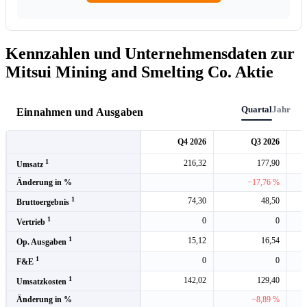
Kennzahlen und Unternehmensdaten zur
Mitsui Mining and Smelting Co. Aktie
Quartal
Jahr
Einnahmen und Ausgaben
Q4 2026
Q3 2026
1
216,32
177,90
Umsatz
Änderung in %
−17,76 %
1
74,30
48,50
Bruttoergebnis
1
0
0
Vertrieb
1
15,12
16,54
Op. Ausgaben
1
0
0
F&E
1
142,02
129,40
Umsatzkosten
Änderung in %
−8,89 %