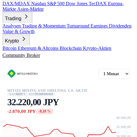
DAX/MDAX
Nasdaq
S&P 500
Dow Jones
TecDAX
Europa-
Märkte
Asien-Märkte
Trading
Analysen
Trading & Momentum
Turnaround
Earnings
Dividenden
Value & Growth
Krypto
Bitcoin
Ethereum & Altcoins
Blockchain
Krypto-Aktien
Community
Broker
MITSUI MINING AND SMELTING CO. AKTIE
860971
JP3888400003
WKN
ISIN
32.220,00 JPY
-2.870,00 JPY
-8,18 %
40.000,00
35.000,00
30.000,00