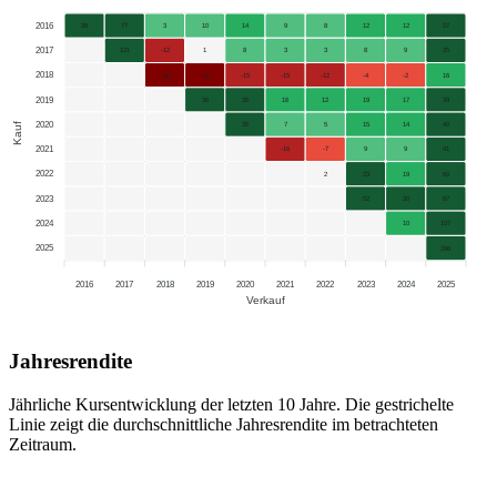
2016
38
77
3
10
14
9
8
12
12
27
2017
121
-12
1
8
3
3
8
9
25
2018
-66
-33
-15
-15
-12
-4
-2
16
2019
36
35
16
12
19
17
39
2020
Kauf
35
7
5
15
14
40
2021
-16
-7
9
9
41
2022
2
23
19
60
2023
52
30
87
2024
10
107
2025
296
2016
2017
2018
2019
2020
2021
2022
2023
2024
2025
Verkauf
Jahresrendite
Jährliche Kursentwicklung der letzten 10 Jahre. Die gestrichelte
Linie zeigt die durchschnittliche Jahresrendite im betrachteten
Zeitraum.