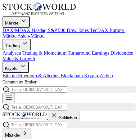
Märkte
DAX/MDAX
Nasdaq
S&P 500
Dow Jones
TecDAX
Europa-
Märkte
Asien-Märkte
Trading
Analysen
Trading & Momentum
Turnaround
Earnings
Dividenden
Value & Growth
Krypto
Bitcoin
Ethereum & Altcoins
Blockchain
Krypto-Aktien
Community
Broker
Schließen
Märkte