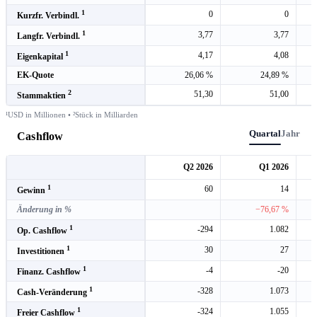
1
0
0
Kurzfr. Verbindl.
1
3,77
3,77
Langfr. Verbindl.
1
4,17
4,08
Eigenkapital
EK-Quote
26,06 %
24,89 %
2
51,30
51,00
Stammaktien
¹USD in Millionen • ²Stück in Milliarden
Quartal
Jahr
Cashflow
Q2 2026
Q1 2026
1
60
14
Gewinn
Änderung in %
−76,67 %
1
-294
1.082
Op. Cashflow
1
30
27
Investitionen
1
-4
-20
Finanz. Cashflow
1
-328
1.073
Cash-Veränderung
1
-324
1.055
Freier Cashflow