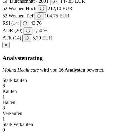
Gl. Durchschnitt - 200T
147,83 EUR
ⓘ
52 Wochen Hoch
212,10 EUR
ⓘ
52 Wochen Tief
104,75 EUR
ⓘ
RSI (14)
43,76
ⓘ
ADR (20)
1,50 %
ⓘ
ATR (14)
5,79 EUR
ⓘ
×
Analystenrating
Molina Healthcare
wird von
16 Analysten
bewertet.
Stark kaufen
6
Kaufen
1
Halten
8
Verkaufen
1
Stark verkaufen
0