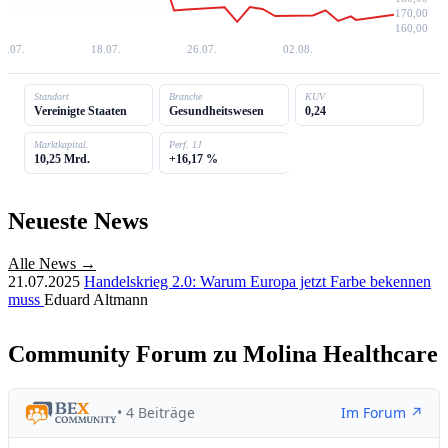
170,00
160,00
0.07.
18.07.
26.07.
02.08.
Standort
Branche
KUV
Vereinigte Staaten
Gesundheitswesen
0,24
Marktkapital.
Perf. 1J
10,25 Mrd.
+16,17 %
Neueste News
Alle News →
21.07.2025
Handelskrieg 2.0: Warum Europa jetzt Farbe bekennen
muss
Eduard Altmann
Community Forum zu Molina Healthcare