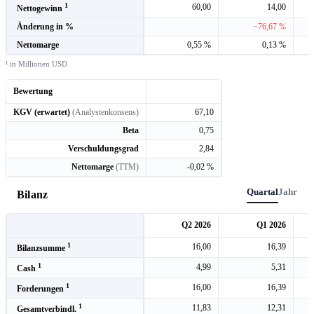
1
60,00
14,00
Nettogewinn
Änderung in %
−76,67 %
Nettomarge
0,55 %
0,13 %
¹ in Millionen USD
Bewertung
KGV (erwartet)
(Analystenkonsens)
67,10
Beta
0,75
Verschuldungsgrad
2,84
Nettomarge
(TTM)
-0,02 %
Quartal
Jahr
Bilanz
Q2 2026
Q1 2026
1
16,00
16,39
Bilanzsumme
1
4,99
5,31
Cash
1
16,00
16,39
Forderungen
1
11,83
12,31
Gesamtverbindl.