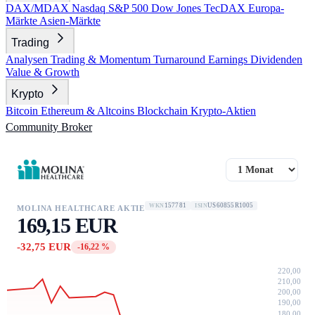
DAX/MDAX
Nasdaq
S&P 500
Dow Jones
TecDAX
Europa-
Märkte
Asien-Märkte
Trading
Analysen
Trading & Momentum
Turnaround
Earnings
Dividenden
Value & Growth
Krypto
Bitcoin
Ethereum & Altcoins
Blockchain
Krypto-Aktien
Community
Broker
157781
US60855R1005
WKN
ISIN
MOLINA HEALTHCARE AKTIE
169,15 EUR
-32,75 EUR
-16,22 %
220,00
210,00
200,00
190,00
180,00