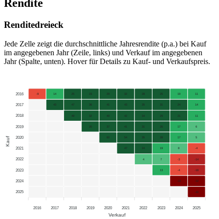
Rendite
Renditedreieck
Jede Zelle zeigt die durchschnittliche Jahresrendite (p.a.) bei Kauf
im angegebenen Jahr (Zeile, links) und Verkauf im angegebenen
Jahr (Spalte, unten). Hover für Details zu Kauf- und Verkaufspreis.
2016
-9
14
25
23
29
32
28
25
19
11
2017
43
47
36
41
43
35
31
24
14
2018
49
32
40
42
34
29
21
11
2019
20
37
41
31
26
17
6
2020
Kauf
60
54
35
28
17
5
2021
47
24
19
8
-4
2022
4
7
-3
-14
2023
13
-4
-18
2024
-22
-32
2025
-40
2016
2017
2018
2019
2020
2021
2022
2023
2024
2025
Verkauf