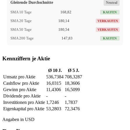
Gleitende Durchschnitte
Neutral
SMA 10 Tage
168,82
KAUFEN
SMA 20 Tage
180,14
VERKAUFEN
SMA 50 Tage
180,54
VERKAUFEN
SMA 200 Tage
147,83
KAUFEN
Kennziffern je Aktie
Ø 10 J.
Ø 5 J.
Umsatz pro Aktie
536,7384
708,3287
Cashflow pro Aktie
16,0315
18,3606
Gewinn pro Aktie
11,4306
16,5099
Dividende pro Aktie
-
-
Investitionen pro Aktie
1,7246
1,7837
Eigenkapital pro Aktie
53,2803
72,3476
Angaben in USD