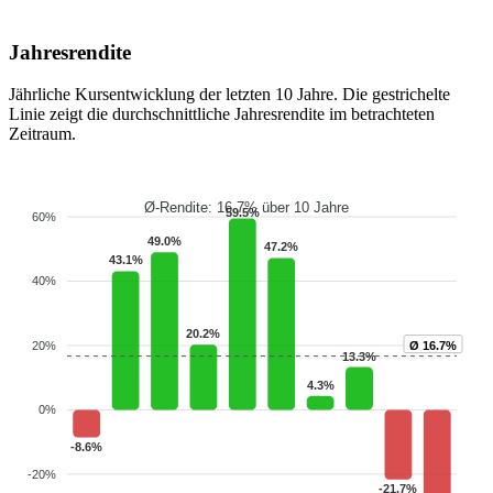
Jahresrendite
Jährliche Kursentwicklung der letzten 10 Jahre. Die gestrichelte
Linie zeigt die durchschnittliche Jahresrendite im betrachteten
Zeitraum.
Ø-Rendite: 16.7% über 10 Jahre
59.5%
60%
49.0%
47.2%
43.1%
40%
20.2%
Ø 16.7%
20%
13.3%
4.3%
0%
-8.6%
-20%
-21.7%