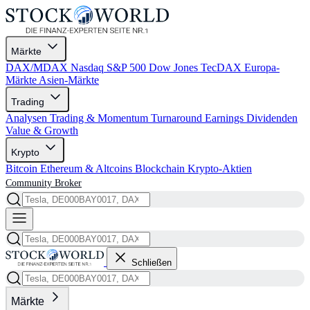
Märkte
DAX/MDAX
Nasdaq
S&P 500
Dow Jones
TecDAX
Europa-
Märkte
Asien-Märkte
Trading
Analysen
Trading & Momentum
Turnaround
Earnings
Dividenden
Value & Growth
Krypto
Bitcoin
Ethereum & Altcoins
Blockchain
Krypto-Aktien
Community
Broker
Schließen
Märkte