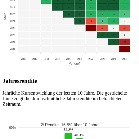
2018
14
26
35
38
18
21
20
11
2019
41
47
48
20
22
22
11
2020
Kauf
54
51
13
18
18
7
2021
48
-3
8
10
-1
2022
-35
-7
1
-10
2023
32
25
1
2024
22
-11
2025
-34
2016
2017
2018
2019
2020
2021
2022
2023
2024
2025
Verkauf
Jahresrendite
Jährliche Kursentwicklung der letzten 10 Jahre. Die gestrichelte
Linie zeigt die durchschnittliche Jahresrendite im betrachteten
Zeitraum.
Ø-Rendite: 16.8% über 10 Jahre
60%
54.2%
48.3%