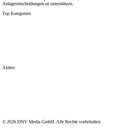
Anlageentscheidungen zu unterstützen.
Top Kategorien
Analysen
DAX/MDAX
Kolumnen
Wirtschaft
Tech & Software
Turnaround
Aktien
Nvidia
Rheinmetall
Palantir
Microsoft
Tesla
BioNTech
© 2026 DNV Media GmbH. Alle Rechte vorbehalten.