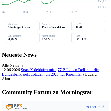
150,00
140,00
8.07.
16.07.
23.07.
31.07.
Standort
Branche
KGV
Vereinigte Staaten
Finanzdienstleistungen
18,68
Div.-Rendite
Marktkapital.
Perf. 1J
0,99 %
7,53 Mrd.
-21,11 %
Neueste News
Alle News →
12.06.2026
SpaceX debütiert mit 1,77 Billionen Dollar — die
Bundesbank sieht trotzdem bis 2028 nur Kriechgang
Eduard
Altmann
Community Forum zu Morningstar