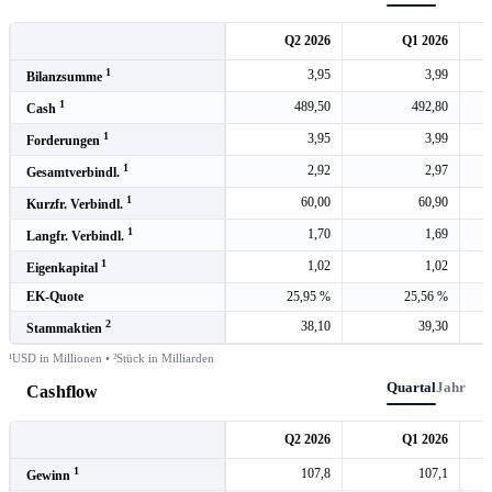
Q2 2026
Q1 2026
1
3,95
3,99
Bilanzsumme
1
489,50
492,80
Cash
1
3,95
3,99
Forderungen
1
2,92
2,97
Gesamtverbindl.
1
60,00
60,90
Kurzfr. Verbindl.
1
1,70
1,69
Langfr. Verbindl.
1
1,02
1,02
Eigenkapital
EK-Quote
25,95 %
25,56 %
2
38,10
39,30
Stammaktien
¹USD in Millionen • ²Stück in Milliarden
Quartal
Jahr
Cashflow
Q2 2026
Q1 2026
1
107,8
107,1
Gewinn