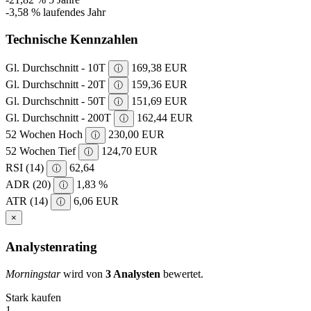
-3,58 %
laufendes Jahr
Technische Kennzahlen
Gl. Durchschnitt - 10T
169,38 EUR
ⓘ
Gl. Durchschnitt - 20T
159,36 EUR
ⓘ
Gl. Durchschnitt - 50T
151,69 EUR
ⓘ
Gl. Durchschnitt - 200T
162,44 EUR
ⓘ
52 Wochen Hoch
230,00 EUR
ⓘ
52 Wochen Tief
124,70 EUR
ⓘ
RSI (14)
62,64
ⓘ
ADR (20)
1,83 %
ⓘ
ATR (14)
6,06 EUR
ⓘ
×
Analystenrating
Morningstar
wird von
3 Analysten
bewertet.
Stark kaufen
1