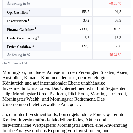
Änderung in %
−0,65 %
1
155,7
91,5
Op. Cashflow
1
33,2
37,9
Investitionen
1
-130,6
316,9
Finanz. Cashflow
1
-3,3
18,3
Cash-Veränderung
1
122,5
53,6
Freier Cashflow
Änderung in %
−56,24 %
¹ in Millionen USD
Morningstar, Inc. bietet Anlegern in den Vereinigten Staaten, Asien,
Australien, Kanada, Kontinentaleuropa, dem Vereinigten
Königreich und auf internationaler Ebene unabhängige
Investmentinformationen. Das Unternehmen ist in fünf Segmenten
tätig: Morningstar Direct Platform, PitchBook, Morningstar Credit,
Morningstar Wealth, und Morningstar Retirement. Das
Unternehmen bietet verwaltete Anlagen
…
an, darunter Investmentfonds, börsengehandelte Fonds, getrennte
Konten, Investmentfonds, Modellportfolios, Aktien und
festverzinsliche Wertpapiere; Morningstar Direct, eine Anwendung
für die Analyse und das Reporting von Investitionen; und