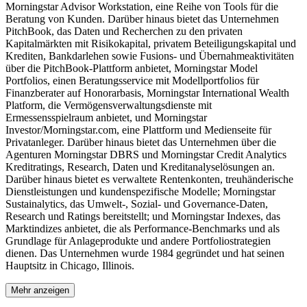
Morningstar Advisor Workstation, eine Reihe von Tools für die
Beratung von Kunden. Darüber hinaus bietet das Unternehmen
PitchBook, das Daten und Recherchen zu den privaten
Kapitalmärkten mit Risikokapital, privatem Beteiligungskapital und
Krediten, Bankdarlehen sowie Fusions- und Übernahmeaktivitäten
über die PitchBook-Plattform anbietet, Morningstar Model
Portfolios, einen Beratungsservice mit Modellportfolios für
Finanzberater auf Honorarbasis, Morningstar International Wealth
Platform, die Vermögensverwaltungsdienste mit
Ermessensspielraum anbietet, und Morningstar
Investor/Morningstar.com, eine Plattform und Medienseite für
Privatanleger. Darüber hinaus bietet das Unternehmen über die
Agenturen Morningstar DBRS und Morningstar Credit Analytics
Kreditratings, Research, Daten und Kreditanalyselösungen an.
Darüber hinaus bietet es verwaltete Rentenkonten, treuhänderische
Dienstleistungen und kundenspezifische Modelle; Morningstar
Sustainalytics, das Umwelt-, Sozial- und Governance-Daten,
Research und Ratings bereitstellt; und Morningstar Indexes, das
Marktindizes anbietet, die als Performance-Benchmarks und als
Grundlage für Anlageprodukte und andere Portfoliostrategien
dienen. Das Unternehmen wurde 1984 gegründet und hat seinen
Hauptsitz in Chicago, Illinois.
Mehr anzeigen