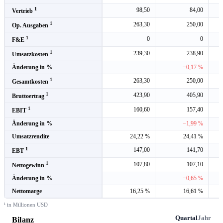
1
98,50
84,00
Vertrieb
1
263,30
250,00
Op. Ausgaben
1
0
0
F&E
1
239,30
238,90
Umsatzkosten
Änderung in %
−0,17 %
1
263,30
250,00
Gesamtkosten
1
423,90
405,90
Bruttoertrag
1
160,60
157,40
EBIT
Änderung in %
−1,99 %
Umsatzrendite
24,22 %
24,41 %
1
147,00
141,70
EBT
1
107,80
107,10
Nettogewinn
Änderung in %
−0,65 %
Nettomarge
16,25 %
16,61 %
¹ in Millionen USD
Quartal
Jahr
Bilanz