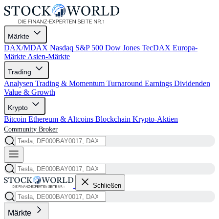
Märkte
DAX/MDAX
Nasdaq
S&P 500
Dow Jones
TecDAX
Europa-
Märkte
Asien-Märkte
Trading
Analysen
Trading & Momentum
Turnaround
Earnings
Dividenden
Value & Growth
Krypto
Bitcoin
Ethereum & Altcoins
Blockchain
Krypto-Aktien
Community
Broker
Schließen
Märkte