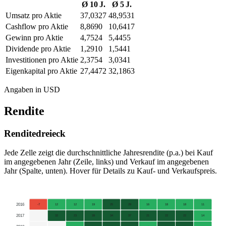
Ø 10 J.
Ø 5 J.
Umsatz pro Aktie
37,0327
48,9531
Cashflow pro Aktie
8,8690
10,6417
Gewinn pro Aktie
4,7524
5,4455
Dividende pro Aktie
1,2910
1,5441
Investitionen pro Aktie
2,3754
3,0341
Eigenkapital pro Aktie
27,4472
32,1863
Angaben in USD
Rendite
Renditedreieck
Jede Zelle zeigt die durchschnittliche Jahresrendite (p.a.) bei Kauf
im angegebenen Jahr (Zeile, links) und Verkauf im angegebenen
Jahr (Spalte, unten). Hover für Details zu Kauf- und Verkaufspreis.
2016
-7
12
12
19
25
29
16
18
18
11
2017
32
23
28
34
37
21
22
22
14