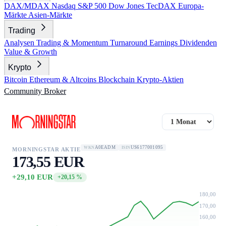
DAX/MDAX
Nasdaq
S&P 500
Dow Jones
TecDAX
Europa-
Märkte
Asien-Märkte
Trading
Analysen
Trading & Momentum
Turnaround
Earnings
Dividenden
Value & Growth
Krypto
Bitcoin
Ethereum & Altcoins
Blockchain
Krypto-Aktien
Community
Broker
A0EADM
US6177001095
WKN
ISIN
MORNINGSTAR AKTIE
173,55 EUR
+29,10 EUR
+20,15 %
180,00
170,00
160,00