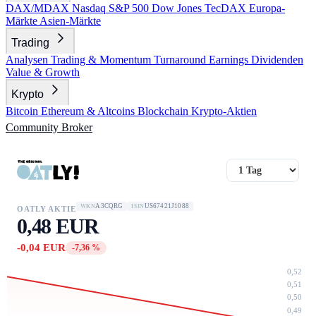
DAX/MDAX
Nasdaq
S&P 500
Dow Jones
TecDAX
Europa-
Märkte
Asien-Märkte
Trading
Analysen
Trading & Momentum
Turnaround
Earnings
Dividenden
Value & Growth
Krypto
Bitcoin
Ethereum & Altcoins
Blockchain
Krypto-Aktien
Community
Broker
A3CQRG
US67421J1088
WKN
ISIN
OATLY AKTIE
0,48 EUR
-0,04 EUR
-7,36 %
0,52
0,51
0,50
0,49