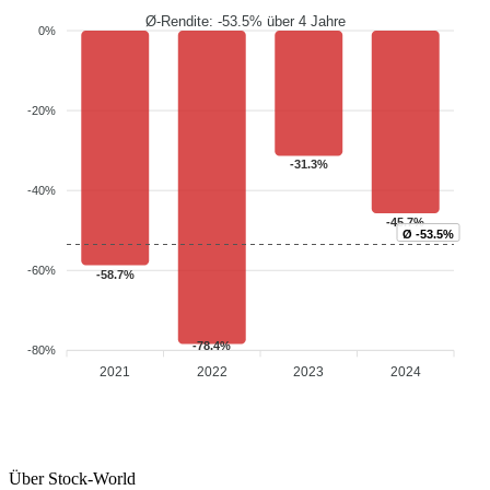
Ø-Rendite: -53.5% über 4 Jahre
0%
-20%
-31.3%
-40%
-45.7%
Ø -53.5%
-60%
-58.7%
-78.4%
-80%
2021
2022
2023
2024
Über Stock-World