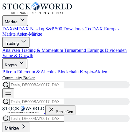
Märkte
DAX/MDAX
Nasdaq
S&P 500
Dow Jones
TecDAX
Europa-
Märkte
Asien-Märkte
Trading
Analysen
Trading & Momentum
Turnaround
Earnings
Dividenden
Value & Growth
Krypto
Bitcoin
Ethereum & Altcoins
Blockchain
Krypto-Aktien
Community
Broker
Schließen
Märkte