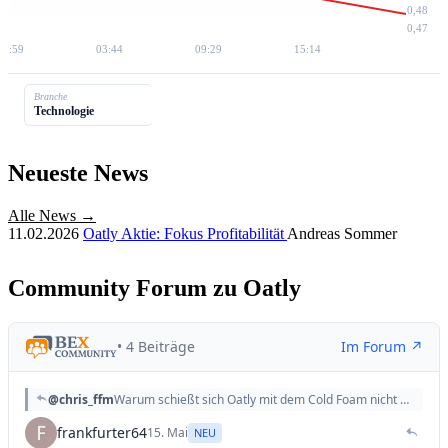
0,48
0,47
21:59
03:44
09:29
15:14
Branche
Technologie
Neueste News
Alle News →
11.02.2026
Oatly Aktie: Fokus Profitabilität
Andreas Sommer
Community Forum zu Oatly