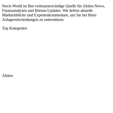
Stock-World ist Ihre vertrauenswürdige Quelle für Aktien-News,
Finanzanalysen und Börsen-Updates. Wir liefern aktuelle
Markteinblicke und Expertenkommentare, um Sie bei Ihren
Anlageentscheidungen zu unterstützen.
Top Kategorien
Analysen
DAX/MDAX
Kolumnen
Wirtschaft
Tech & Software
Turnaround
Aktien
Nvidia
Rheinmetall
Palantir
Microsoft
Tesla