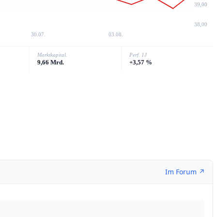
39,00
38,00
30.07.
03.08.
Marktkapital.
Perf. 1J
9,66 Mrd.
+3,57 %