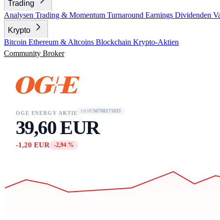
Trading
Analysen
Trading & Momentum
Turnaround
Earnings
Dividenden
V
Krypto
Bitcoin
Ethereum & Altcoins
Blockchain
Krypto-Aktien
Community
Broker
US6708371033
ISIN
OGE ENERGY AKTIE
39,60 EUR
-1,20 EUR
-2,94 %