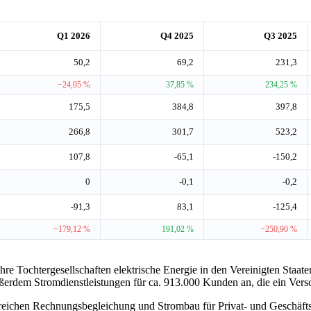
Q1 2026
Q4 2025
Q3 2025
50,2
69,2
231,3
−24,05 %
37,85 %
234,25 %
175,5
384,8
397,8
266,8
301,7
523,2
107,8
-65,1
-150,2
0
-0,1
-0,2
-91,3
83,1
-125,4
−179,12 %
191,02 %
−250,90 %
hre Tochtergesellschaften elektrische Energie in den Vereinigten Staat
ßerdem Stromdienstleistungen für ca. 913.000 Kunden an, die ein Ver
ereichen Rechnungsbegleichung und Strombau für Privat- und Geschä