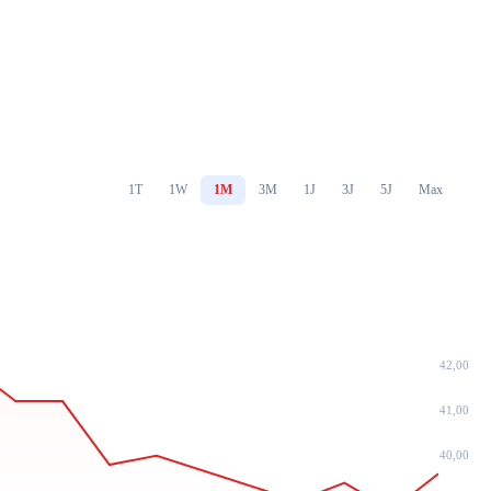
1T
1W
1M
3M
1J
3J
5J
Max
42,00
41,00
40,00