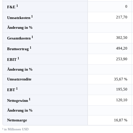
1
0
F&E
1
217,70
Umsatzkosten
Änderung in %
1
302,50
Gesamtkosten
1
494,20
Bruttoertrag
1
253,90
EBIT
Änderung in %
Umsatzrendite
35,67 %
1
195,50
EBT
1
120,10
Nettogewinn
Änderung in %
Nettomarge
16,87 %
¹ in Millionen USD