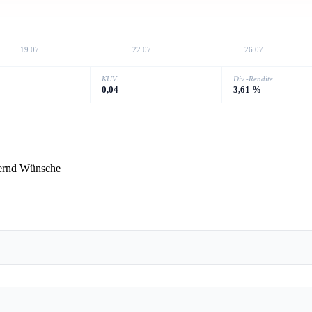
19.07.
22.07.
26.07.
KUV
Div.-Rendite
0,04
3,61 %
ernd Wünsche