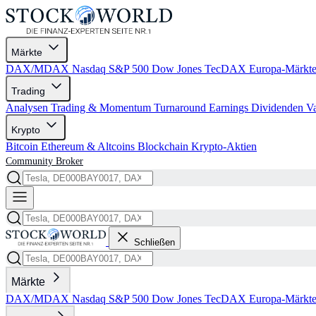
Märkte
DAX/MDAX
Nasdaq
S&P 500
Dow Jones
TecDAX
Europa-Märkt
Trading
Analysen
Trading & Momentum
Turnaround
Earnings
Dividenden
V
Krypto
Bitcoin
Ethereum & Altcoins
Blockchain
Krypto-Aktien
Community
Broker
Schließen
Märkte
DAX/MDAX
Nasdaq
S&P 500
Dow Jones
TecDAX
Europa-Märkt