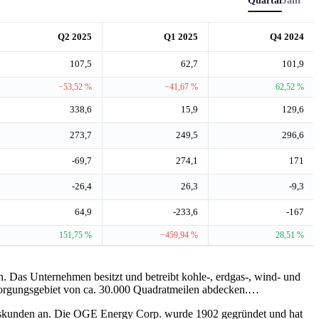
Quartal
Jahr
Q2 2025
Q1 2025
Q4 2024
107,5
62,7
101,9
−53,52 %
−41,67 %
62,52 %
338,6
15,9
129,6
273,7
249,5
296,6
-69,7
274,1
171
-26,4
26,3
-9,3
64,9
-233,6
-167
151,75 %
−459,94 %
28,51 %
en. Das Unternehmen besitzt und betreibt kohle-, erdgas-, wind- und
sorgungsgebiet von ca. 30.000 Quadratmeilen abdecken.
…
ftskunden an. Die OGE Energy Corp. wurde 1902 gegründet und hat