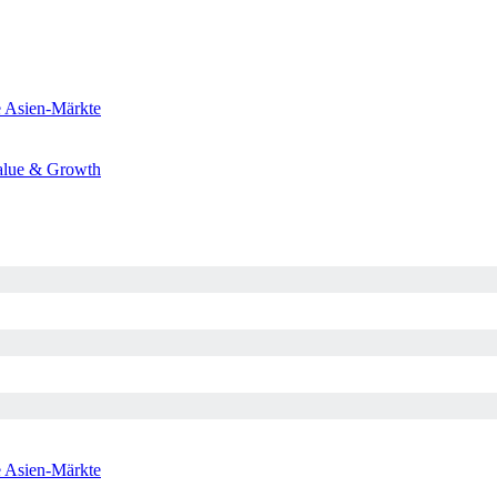
e
Asien-Märkte
alue & Growth
e
Asien-Märkte