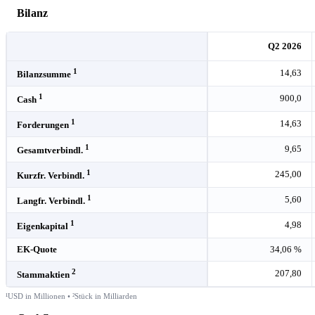
Bilanz
Q2 2026
1
14,63
Bilanzsumme
1
900,0
Cash
1
14,63
Forderungen
1
9,65
Gesamtverbindl.
1
245,00
Kurzfr. Verbindl.
1
5,60
Langfr. Verbindl.
1
4,98
Eigenkapital
EK-Quote
34,06 %
2
207,80
Stammaktien
¹USD in Millionen • ²Stück in Milliarden