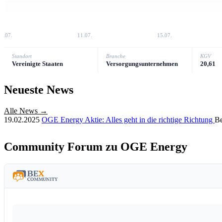
7.07.
11.07.
15.07.
Standort
Branche
KGV
Vereinigte Staaten
Versorgungsunternehmen
20,61
Neueste News
Alle News →
19.02.2025
OGE Energy Aktie: Alles geht in die richtige Richtung
B
Community Forum zu OGE Energy