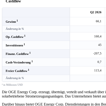
Cashflow
Q2 2026
1
66,1
Gewinn
Änderung in %
1
160,4
Op. Cashflow
1
45
Investitionen
1
-207,5
Finanz. Cashflow
1
0,7
Cash-Veränderung
1
115,4
Freier Cashflow
Änderung in %
¹ in Millionen USD
Die OGE Energy Corp. erzeugt, überträgt, verteilt und verkauft über i
solarbetriebene Stromerzeugungsanlagen. Das Unternehmen bietet au
Darüber hinaus bietet OGE Energy Corp. Dienstleistungen in den B