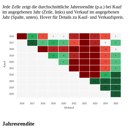
Jede Zelle zeigt die durchschnittliche Jahresrendite (p.a.) bei Kauf
im angegebenen Jahr (Zeile, links) und Verkauf im angegebenen
Jahr (Spalte, unten). Hover für Details zu Kauf- und Verkaufspreis.
2016
-33
15
-9
-1
-1
-13
-23
-17
-4
2
2017
92
5
12
9
-9
-22
-15
0
6
2018
-45
-16
-11
-25
-35
-26
-10
-2
2019
19
10
-18
-34
-23
-3
5
2020
Kauf
5
-31
-45
-30
-6
4
2021
-56
-60
-39
-9
3
2022
-68
-32
12
25
2023
32
100
91
2024
200
129
2025
75
2016
2017
2018
2019
2020
2021
2022
2023
2024
2025
Verkauf
Jahresrendite