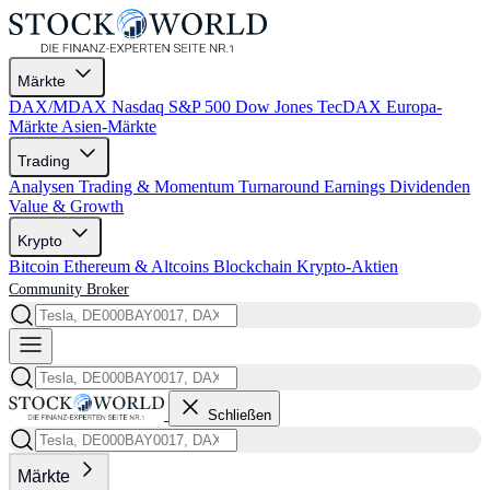
Märkte
DAX/MDAX
Nasdaq
S&P 500
Dow Jones
TecDAX
Europa-
Märkte
Asien-Märkte
Trading
Analysen
Trading & Momentum
Turnaround
Earnings
Dividenden
Value & Growth
Krypto
Bitcoin
Ethereum & Altcoins
Blockchain
Krypto-Aktien
Community
Broker
Schließen
Märkte