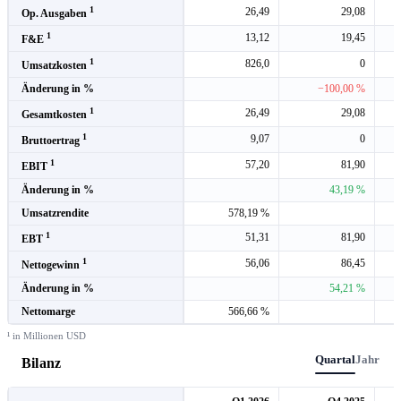
1
26,49
29,08
Op. Ausgaben
1
13,12
19,45
F&E
1
826,0
0
Umsatzkosten
Änderung in %
−100,00 %
1
26,49
29,08
Gesamtkosten
1
9,07
0
Bruttoertrag
1
57,20
81,90
EBIT
Änderung in %
43,19 %
Umsatzrendite
578,19 %
1
51,31
81,90
EBT
1
56,06
86,45
Nettogewinn
Änderung in %
54,21 %
Nettomarge
566,66 %
¹ in Millionen USD
Quartal
Jahr
Bilanz