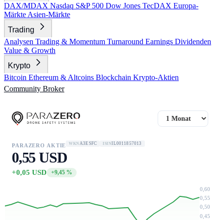
DAX/MDAX
Nasdaq
S&P 500
Dow Jones
TecDAX
Europa-
Märkte
Asien-Märkte
Trading
Analysen
Trading & Momentum
Turnaround
Earnings
Dividenden
Value & Growth
Krypto
Bitcoin
Ethereum & Altcoins
Blockchain
Krypto-Aktien
Community
Broker
A3ESFC
IL0011857013
WKN
ISIN
PARAZERO AKTIE
0,55 USD
+0,05 USD
+9,45 %
0,60
0,55
0,50
0,45