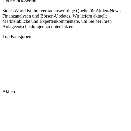
Über Stock-World
Stock-World ist Ihre vertrauenswürdige Quelle für Aktien-News,
Finanzanalysen und Börsen-Updates. Wir liefern aktuelle
Markteinblicke und Expertenkommentare, um Sie bei Ihren
Anlageentscheidungen zu unterstützen.
Top Kategorien
Analysen
DAX/MDAX
Kolumnen
Wirtschaft
Tech & Software
Turnaround
Aktien
Nvidia
Rheinmetall
Palantir
Microsoft
Tesla