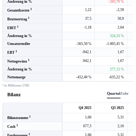
Änderung in %
−283,70 %
1
1,22
-2,59
Gesamtkosten
1
37,5
50,9
Bruttoertrag
1
-1,18
2,64
EBIT
Änderung in %
324,33 %
Umsatzrendite
-565,59 %
-1.005,45 %
1
-942,1
1,67
EBT
1
-942,1
1,67
Nettogewinn
Änderung in %
277,15 %
Nettomarge
-452,49 %
-635,22 %
¹ in Millionen USD
Quartal
Jahr
Bilanz
Q4 2025
Q3 2025
1
1,66
5,31
Bilanzsumme
1
677,5
2,16
Cash
1
1,66
5,31
Forderungen