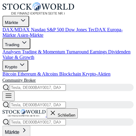
Märkte
DAX/MDAX
Nasdaq
S&P 500
Dow Jones
TecDAX
Europa-
Märkte
Asien-Märkte
Trading
Analysen
Trading & Momentum
Turnaround
Earnings
Dividenden
Value & Growth
Krypto
Bitcoin
Ethereum & Altcoins
Blockchain
Krypto-Aktien
Community
Broker
Schließen
Märkte