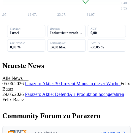
0,40
0,35
8.07.
16.07.
23.07.
31.07.
Standort
Branche
KGV
Israel
Industrieunternehmen
0,00
Div.-Rendite
Marktkapital.
Perf. 1J
0,00 %
14,08 Mio.
-58,05 %
Neueste News
Alle News →
05.06.2026
Parazero Aktie: 30 Prozent Minus in dieser Woche
Felix
Baarz
29.05.2026
Parazero Aktie: DefendAir-Produktion hochgefahren
Felix Baarz
Community Forum zu Parazero