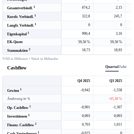
1
674,2
2,15
Gesamtverbindl.
1
322,8
245,7
Kurzfr. Verbindl.
1
0
0
Langfr. Verbindl.
1
990,4
3,16
Eigenkapital
EK-Quote
59,50 %
59,50 %
2
18,73
18,93
Stammaktien
¹USD in Millionen • ²Stück in Milliarden
Quartal
Jahr
Cashflow
Q4 2025
Q3 2025
1
-0,942
-1,558
Gewinn
Änderung in %
−65,38 %
1
-0,901
-1,367
Op. Cashflow
1
0,003
0,003
Investitionen
1
0,703
1,011
Finanz. Cashflow
1
-0,025
0
Cash-Veränderung