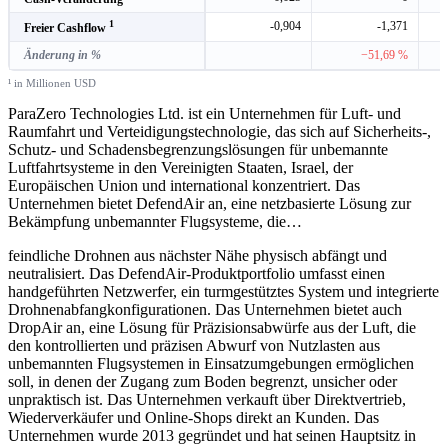
1
-0,904
-1,371
Freier Cashflow
Änderung in %
−51,69 %
¹ in Millionen USD
ParaZero Technologies Ltd. ist ein Unternehmen für Luft- und
Raumfahrt und Verteidigungstechnologie, das sich auf Sicherheits-,
Schutz- und Schadensbegrenzungslösungen für unbemannte
Luftfahrtsysteme in den Vereinigten Staaten, Israel, der
Europäischen Union und international konzentriert. Das
Unternehmen bietet DefendAir an, eine netzbasierte Lösung zur
Bekämpfung unbemannter Flugsysteme, die
…
feindliche Drohnen aus nächster Nähe physisch abfängt und
neutralisiert. Das DefendAir-Produktportfolio umfasst einen
handgeführten Netzwerfer, ein turmgestütztes System und integrierte
Drohnenabfangkonfigurationen. Das Unternehmen bietet auch
DropAir an, eine Lösung für Präzisionsabwürfe aus der Luft, die
den kontrollierten und präzisen Abwurf von Nutzlasten aus
unbemannten Flugsystemen in Einsatzumgebungen ermöglichen
soll, in denen der Zugang zum Boden begrenzt, unsicher oder
unpraktisch ist. Das Unternehmen verkauft über Direktvertrieb,
Wiederverkäufer und Online-Shops direkt an Kunden. Das
Unternehmen wurde 2013 gegründet und hat seinen Hauptsitz in