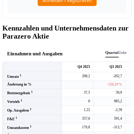
Kennzahlen und Unternehmensdaten zur
Parazero Aktie
Quartal
Jahr
Einnahmen und Ausgaben
Q4 2025
Q3 2025
1
208,2
-262,7
Umsatz
Änderung in %
−226,19 %
1
37,5
50,9
Bruttoergebnis
1
0
985,2
Vertrieb
1
1,22
-2,59
Op. Ausgaben
1
357,6
591,4
F&E
1
170,8
-313,7
Umsatzkosten