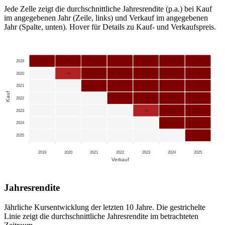
Jede Zelle zeigt die durchschnittliche Jahresrendite (p.a.) bei Kauf
im angegebenen Jahr (Zeile, links) und Verkauf im angegebenen
Jahr (Spalte, unten). Hover für Details zu Kauf- und Verkaufspreis.
2019
-68
-48
-49
-47
-42
-42
-41
2020
-17
-36
-37
-33
-34
-35
2021
-51
-45
-38
-38
-38
Kauf
2022
-39
-30
-33
-34
2023
-20
-30
-33
2024
-37
-38
2025
-39
2019
2020
2021
2022
2023
2024
2025
Verkauf
Jahresrendite
Jährliche Kursentwicklung der letzten 10 Jahre. Die gestrichelte
Linie zeigt die durchschnittliche Jahresrendite im betrachteten