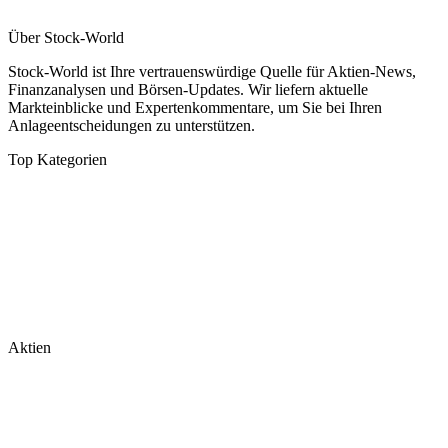
Über Stock-World
Stock-World ist Ihre vertrauenswürdige Quelle für Aktien-News,
Finanzanalysen und Börsen-Updates. Wir liefern aktuelle
Markteinblicke und Expertenkommentare, um Sie bei Ihren
Anlageentscheidungen zu unterstützen.
Top Kategorien
Analysen
DAX/MDAX
Kolumnen
Wirtschaft
Tech & Software
Turnaround
Aktien
Nvidia
Rheinmetall
Palantir