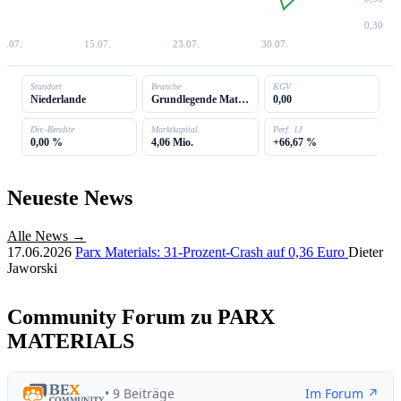
0,30
7.07.
15.07.
23.07.
30.07.
Standort
Branche
KGV
Niederlande
Grundlegende Materialien
0,00
Div.-Rendite
Marktkapital.
Perf. 1J
0,00 %
4,06 Mio.
+66,67 %
Neueste News
Alle News →
17.06.2026
Parx Materials: 31-Prozent-Crash auf 0,36 Euro
Dieter
Jaworski
Community Forum zu PARX
MATERIALS