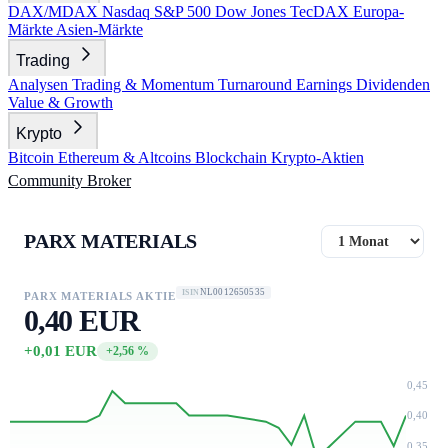
DAX/MDAX
Nasdaq
S&P 500
Dow Jones
TecDAX
Europa-
Märkte
Asien-Märkte
Trading
Analysen
Trading & Momentum
Turnaround
Earnings
Dividenden
Value & Growth
Krypto
Bitcoin
Ethereum & Altcoins
Blockchain
Krypto-Aktien
Community
Broker
PARX MATERIALS
NL0012650535
ISIN
PARX MATERIALS AKTIE
0,40 EUR
+0,01 EUR
+2,56 %
0,45
0,40
0,35