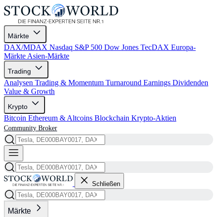
Märkte
DAX/MDAX
Nasdaq
S&P 500
Dow Jones
TecDAX
Europa-
Märkte
Asien-Märkte
Trading
Analysen
Trading & Momentum
Turnaround
Earnings
Dividenden
Value & Growth
Krypto
Bitcoin
Ethereum & Altcoins
Blockchain
Krypto-Aktien
Community
Broker
Schließen
Märkte