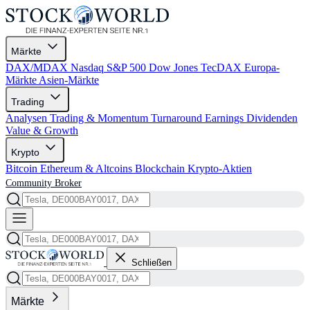
Märkte
DAX/MDAX
Nasdaq
S&P 500
Dow Jones
TecDAX
Europa-
Märkte
Asien-Märkte
Trading
Analysen
Trading & Momentum
Turnaround
Earnings
Dividenden
Value & Growth
Krypto
Bitcoin
Ethereum & Altcoins
Blockchain
Krypto-Aktien
Community
Broker
Schließen
Märkte