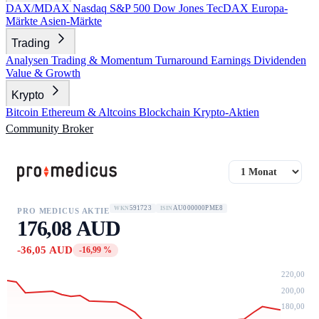
DAX/MDAX
Nasdaq
S&P 500
Dow Jones
TecDAX
Europa-
Märkte
Asien-Märkte
Trading
Analysen
Trading & Momentum
Turnaround
Earnings
Dividenden
Value & Growth
Krypto
Bitcoin
Ethereum & Altcoins
Blockchain
Krypto-Aktien
Community
Broker
591723
AU000000PME8
WKN
ISIN
PRO MEDICUS AKTIE
176,08 AUD
-36,05 AUD
-16,99 %
220,00
200,00
180,00