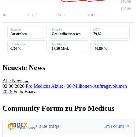
160,00
140,00
8.07.
15.07.
23.07.
30.07.
Standort
Branche
KGV
Australien
Gesundheitswesen
79,82
Div.-Rendite
Marktkapital.
Perf. 1J
0,34 %
18,59 Mrd.
-40,80 %
Neueste News
Alle News →
02.06.2026
Pro Medicus Aktie: 400-Millionen-Auftragsvolumen
2026
Felix Baarz
Community Forum zu Pro Medicus