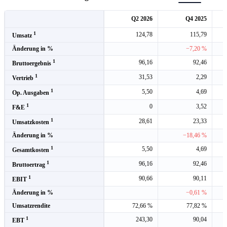
Q2 2026
Q4 2025
1
124,78
115,79
Umsatz
Änderung in %
−7,20 %
1
96,16
92,46
Bruttoergebnis
1
31,53
2,29
Vertrieb
1
5,50
4,69
Op. Ausgaben
1
0
3,52
F&E
1
28,61
23,33
Umsatzkosten
Änderung in %
−18,46 %
1
5,50
4,69
Gesamtkosten
1
96,16
92,46
Bruttoertrag
1
90,66
90,11
EBIT
Änderung in %
−0,61 %
Umsatzrendite
72,66 %
77,82 %
1
243,30
90,04
EBT