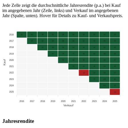
Jede Zelle zeigt die durchschnittliche Jahresrendite (p.a.) bei Kauf
im angegebenen Jahr (Zeile, links) und Verkauf im angegebenen
Jahr (Spalte, unten). Hover für Details zu Kauf- und Verkaufspreis.
2016
41
61
48
61
59
63
50
52
62
52
2017
85
53
69
65
68
51
54
65
54
2018
23
59
58
64
45
49
62
50
2019
97
74
77
49
54
68
53
2020
Kauf
55
68
36
45
63
47
2021
78
26
40
64
45
2022
-12
24
59
37
2023
77
115
60
2024
161
52
2025
-12
2016
2017
2018
2019
2020
2021
2022
2023
2024
2025
Verkauf
Jahresrendite