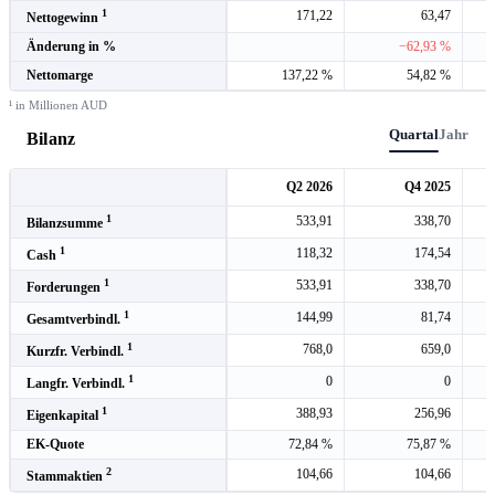
1
171,22
63,47
Nettogewinn
Änderung in %
−62,93 %
Nettomarge
137,22 %
54,82 %
¹ in Millionen AUD
Quartal
Jahr
Bilanz
Q2 2026
Q4 2025
1
533,91
338,70
Bilanzsumme
1
118,32
174,54
Cash
1
533,91
338,70
Forderungen
1
144,99
81,74
Gesamtverbindl.
1
768,0
659,0
Kurzfr. Verbindl.
1
0
0
Langfr. Verbindl.
1
388,93
256,96
Eigenkapital
EK-Quote
72,84 %
75,87 %
2
104,66
104,66
Stammaktien