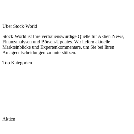
Über Stock-World
Stock-World ist Ihre vertrauenswürdige Quelle für Aktien-News,
Finanzanalysen und Börsen-Updates. Wir liefern aktuelle
Markteinblicke und Expertenkommentare, um Sie bei Ihren
Anlageentscheidungen zu unterstützen.
Top Kategorien
Analysen
DAX/MDAX
Kolumnen
Wirtschaft
Tech & Software
Turnaround
Aktien
Nvidia