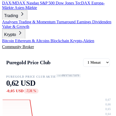
DAX/MDAX
Nasdaq
S&P 500
Dow Jones
TecDAX
Europa-
Märkte
Asien-Märkte
Trading
Analysen
Trading & Momentum
Turnaround
Earnings
Dividenden
Value & Growth
Krypto
Bitcoin
Ethereum & Altcoins
Blockchain
Krypto-Aktien
Community
Broker
Puregold Price Club
PHY716171079
ISIN
PUREGOLD PRICE CLUB AKTIE
0,62 USD
-0,05 USD
-7,31 %
0,67
0,66
0,65
0,64