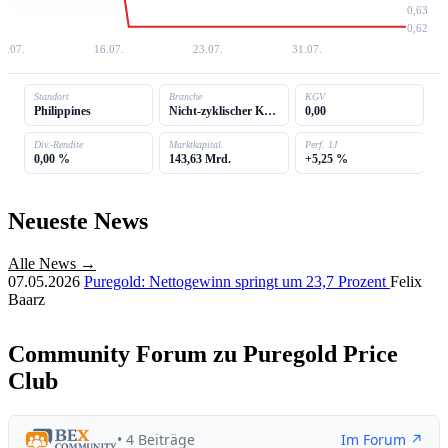
0,63
0,62
8.07.
16.07.
23.07.
31.07.
Standort
Branche
KGV
Philippines
Nicht-zyklischer Konsum
0,00
Div.-Rendite
Marktkapital.
Perf. 1J
0,00 %
143,63 Mrd.
+5,25 %
Neueste News
Alle News →
07.05.2026
Puregold: Nettogewinn springt um 23,7 Prozent
Felix
Baarz
Community Forum zu Puregold Price
Club