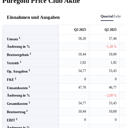
Puregold Price Club Aktie
Quartal
Jahr
Einnahmen und Ausgaben
Q3 2025
Q2 2025
1
58,20
57,46
Umsatz
Änderung in %
−1,28 %
1
10,44
10,69
Bruttoergebnis
1
1,92
1,92
Vertrieb
1
54,77
53,45
Op. Ausgaben
1
0
0
F&E
1
47,76
46,77
Umsatzkosten
Änderung in %
−2,09 %
1
54,77
53,45
Gesamtkosten
1
10,44
10,69
Bruttoertrag
1
0
0
EBIT
Änderung in %