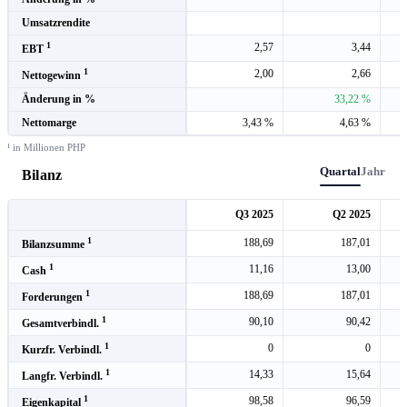
Umsatzrendite
1
2,57
3,44
EBT
1
2,00
2,66
Nettogewinn
Änderung in %
33,22 %
Nettomarge
3,43 %
4,63 %
¹ in Millionen PHP
Quartal
Jahr
Bilanz
Q3 2025
Q2 2025
1
188,69
187,01
Bilanzsumme
1
11,16
13,00
Cash
1
188,69
187,01
Forderungen
1
90,10
90,42
Gesamtverbindl.
1
0
0
Kurzfr. Verbindl.
1
14,33
15,64
Langfr. Verbindl.
1
98,58
96,59
Eigenkapital