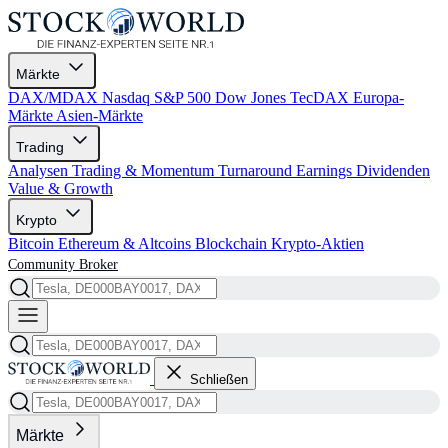
Märkte
DAX/MDAX
Nasdaq
S&P 500
Dow Jones
TecDAX
Europa-
Märkte
Asien-Märkte
Trading
Analysen
Trading & Momentum
Turnaround
Earnings
Dividenden
Value & Growth
Krypto
Bitcoin
Ethereum & Altcoins
Blockchain
Krypto-Aktien
Community
Broker
Schließen
Märkte