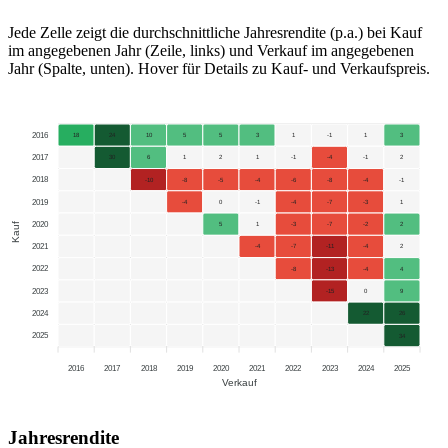
Jede Zelle zeigt die durchschnittliche Jahresrendite (p.a.) bei Kauf
im angegebenen Jahr (Zeile, links) und Verkauf im angegebenen
Jahr (Spalte, unten). Hover für Details zu Kauf- und Verkaufspreis.
2016
18
24
10
5
5
3
1
-1
1
3
2017
30
6
1
2
1
-1
-4
-1
2
2018
-10
-8
-5
-4
-6
-8
-4
-1
2019
-4
0
-1
-4
-7
-3
1
2020
Kauf
5
1
-3
-7
-2
2
2021
-4
-7
-11
-4
2
2022
-8
-13
-4
4
2023
-15
0
9
2024
22
26
2025
34
2016
2017
2018
2019
2020
2021
2022
2023
2024
2025
Verkauf
Jahresrendite