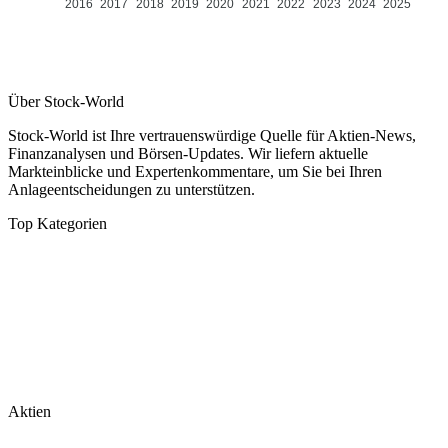
2016
2017
2018
2019
2020
2021
2022
2023
2024
2025
Über Stock-World
Stock-World ist Ihre vertrauenswürdige Quelle für Aktien-News,
Finanzanalysen und Börsen-Updates. Wir liefern aktuelle
Markteinblicke und Expertenkommentare, um Sie bei Ihren
Anlageentscheidungen zu unterstützen.
Top Kategorien
Analysen
DAX/MDAX
Kolumnen
Wirtschaft
Tech & Software
Turnaround
Aktien