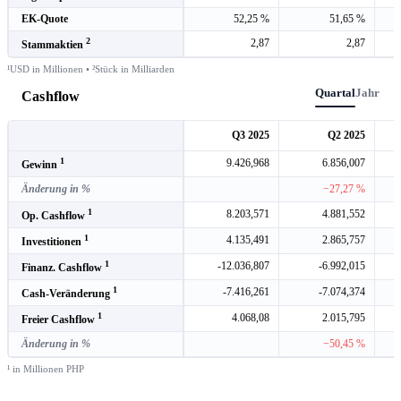
EK-Quote
52,25 %
51,65 %
2
2,87
2,87
Stammaktien
¹USD in Millionen • ²Stück in Milliarden
Quartal
Jahr
Cashflow
Q3 2025
Q2 2025
1
9.426,968
6.856,007
Gewinn
Änderung in %
−27,27 %
1
8.203,571
4.881,552
Op. Cashflow
1
4.135,491
2.865,757
Investitionen
1
-12.036,807
-6.992,015
Finanz. Cashflow
1
-7.416,261
-7.074,374
Cash-Veränderung
1
4.068,08
2.015,795
Freier Cashflow
Änderung in %
−50,45 %
¹ in Millionen PHP