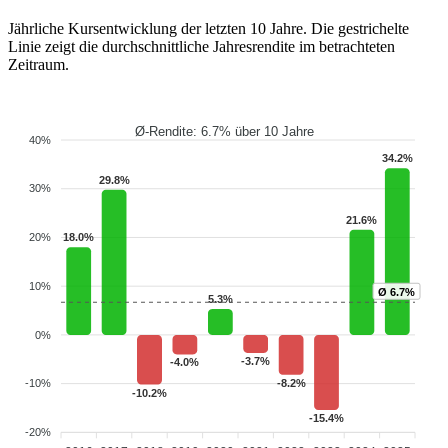
Jährliche Kursentwicklung der letzten 10 Jahre. Die gestrichelte
Linie zeigt die durchschnittliche Jahresrendite im betrachteten
Zeitraum.
Ø-Rendite: 6.7% über 10 Jahre
40%
34.2%
29.8%
30%
21.6%
20%
18.0%
10%
Ø 6.7%
5.3%
0%
-3.7%
-4.0%
-8.2%
-10%
-10.2%
-15.4%
-20%