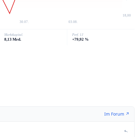
18,00
30.07.
03.08.
Marktkapital.
Perf. 1J
8,13 Mrd.
+79,92 %