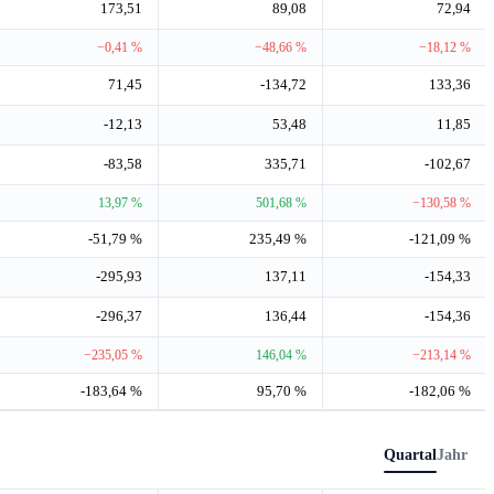
173,51
89,08
72,94
−0,41 %
−48,66 %
−18,12 %
71,45
-134,72
133,36
-12,13
53,48
11,85
-83,58
335,71
-102,67
13,97 %
501,68 %
−130,58 %
-51,79 %
235,49 %
-121,09 %
-295,93
137,11
-154,33
-296,37
136,44
-154,36
−235,05 %
146,04 %
−213,14 %
-183,64 %
95,70 %
-182,06 %
Quartal
Jahr