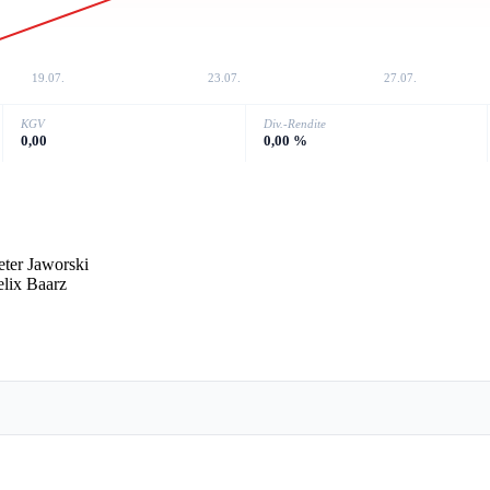
19.07.
23.07.
27.07.
KGV
Div.-Rendite
0,00
0,00 %
eter Jaworski
elix Baarz