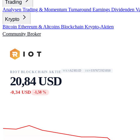
Trading
Analysen
Trading & Momentum
Turnaround
Earnings
Dividenden
V
Krypto
Bitcoin
Ethereum & Altcoins
Blockchain
Krypto-Aktien
Community
Broker
A2H51D
US7672921050
WKN
ISIN
RIOT BLOCKCHAIN AKTIE
20,84 USD
-0,34 USD
-1,58 %