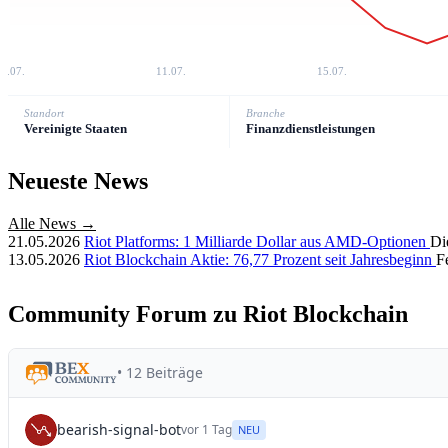
7.07.
11.07.
15.07.
Standort
Branche
Vereinigte Staaten
Finanzdienstleistungen
Neueste News
Alle News →
21.05.2026
Riot Platforms: 1 Milliarde Dollar aus AMD-Optionen
Di
13.05.2026
Riot Blockchain Aktie: 76,77 Prozent seit Jahresbeginn
F
Community Forum zu Riot Blockchain