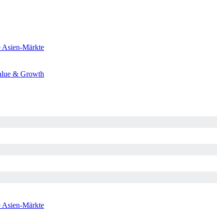
e
Asien-Märkte
alue & Growth
e
Asien-Märkte