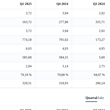
Q1 2025
Q4 2024
Q3 2024
3,72
3,94
2,92
163,72
277,86
355,71
3,72
3,94
2,92
774,18
791,62
173,27
6,03
4,93
4,95
585,00
584,31
5,60
2,94
3,14
2,75
79,18 %
79,88 %
94,07 %
329,51
318,93
286,24
Quartal
Jahr