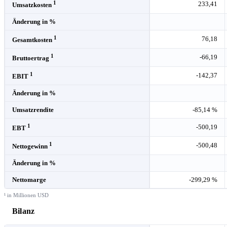
1
233,41
Umsatzkosten
Änderung in %
1
76,18
Gesamtkosten
1
-66,19
Bruttoertrag
1
-142,37
EBIT
Änderung in %
Umsatzrendite
-85,14 %
1
-500,19
EBT
1
-500,48
Nettogewinn
Änderung in %
Nettomarge
-299,29 %
¹ in Millionen USD
Bilanz