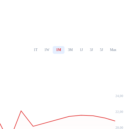
1T
1W
1M
3M
1J
3J
5J
Max
24,00
22,00
20,00