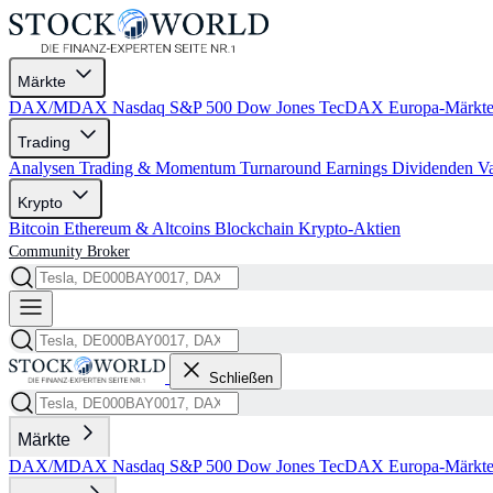
Märkte
DAX/MDAX
Nasdaq
S&P 500
Dow Jones
TecDAX
Europa-Märkt
Trading
Analysen
Trading & Momentum
Turnaround
Earnings
Dividenden
V
Krypto
Bitcoin
Ethereum & Altcoins
Blockchain
Krypto-Aktien
Community
Broker
Schließen
Märkte
DAX/MDAX
Nasdaq
S&P 500
Dow Jones
TecDAX
Europa-Märkt