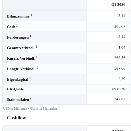
Q1 2026
1
3,44
Bilanzsumme
1
205,67
Cash
1
3,44
Forderungen
1
1,04
Gesamtverbindl.
1
263,56
Kurzfr. Verbindl.
1
587,66
Langfr. Verbindl.
1
2,39
Eigenkapital
EK-Quote
69,65 %
2
347,62
Stammaktien
¹USD in Millionen • ²Stück in Milliarden
Cashflow