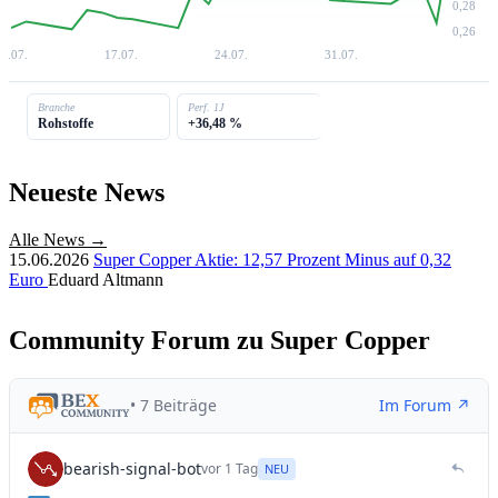
0,28
0,26
9.07.
17.07.
24.07.
31.07.
Branche
Perf. 1J
Rohstoffe
+36,48 %
Neueste News
Alle News →
15.06.2026
Super Copper Aktie: 12,57 Prozent Minus auf 0,32
Euro
Eduard Altmann
Community Forum zu Super Copper