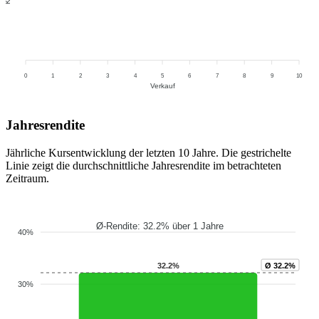
0
1
2
3
4
5
6
7
8
9
10
Verkauf
Jahresrendite
Jährliche Kursentwicklung der letzten 10 Jahre. Die gestrichelte
Linie zeigt die durchschnittliche Jahresrendite im betrachteten
Zeitraum.
Ø-Rendite: 32.2% über 1 Jahre
40%
32.2%
Ø 32.2%
30%