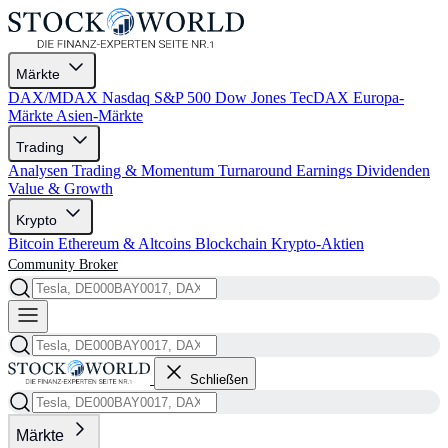
Märkte
DAX/MDAX
Nasdaq
S&P 500
Dow Jones
TecDAX
Europa-
Märkte
Asien-Märkte
Trading
Analysen
Trading & Momentum
Turnaround
Earnings
Dividenden
Value & Growth
Krypto
Bitcoin
Ethereum & Altcoins
Blockchain
Krypto-Aktien
Community
Broker
Schließen
Märkte