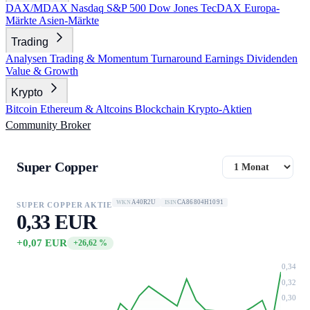
DAX/MDAX
Nasdaq
S&P 500
Dow Jones
TecDAX
Europa-
Märkte
Asien-Märkte
Trading
Analysen
Trading & Momentum
Turnaround
Earnings
Dividenden
Value & Growth
Krypto
Bitcoin
Ethereum & Altcoins
Blockchain
Krypto-Aktien
Community
Broker
Super Copper
A40R2U
CA86804H1091
WKN
ISIN
SUPER COPPER AKTIE
0,33 EUR
+0,07 EUR
+26,62 %
0,34
0,32
0,30