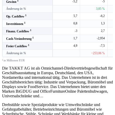
1
-5,2
-5
Gewinn
Änderung in %
3,85 %
1
5,7
-6,2
Op. Cashflow
1
0,8
1,3
Investitionen
1
-3
2,7
Finanz. Cashflow
1
1,7
-2,954
Cash-Veränderung
1
4,9
-7,5
Freier Cashflow
Änderung in %
−253,06 %
¹ in Millionen EUR
Die TAKKT AG ist als Omnichannel-Direktvertriebsgesellschaft für
Geschäftsausstattung in Europa, Deutschland, den USA,
Nordamerika und international tätig. Das Unternehmen ist in drei
Geschäftsbereichen tätig: Industrie und Verpackung, Büromöbel und
Displays sowie FoodService. Das Unternehmen bietet unter den
Marken BiGDUG und OfficeFurnitureOnline Palettenhubwagen,
Universalschränke und
…
Drehstühle sowie Spezialprodukte wie Umweltschränke und
Gefahrgutbehälter, Betriebseinrichtungen und Büromöbel wie
Schreibtische, Stühle, Schränke und Werkbänke für kleine und