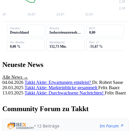
2,20
2,10
8.07.
16.07.
23.07.
31.07.
Standort
Branche
KGV
Deutschland
Industrieunternehmen
0,00
Div.-Rendite
Marktkapital.
Perf. 1J
0,00 %
152,73 Mio.
-51,67 %
Neueste News
Alle News →
04.04.2026
Takkt Aktie: Erwartungen entgleist?
Dr. Robert Sasse
20.03.2025
Takkt Aktie: Markteinblicke gesammelt
Felix Baarz
13.03.2025
Takkt Aktie: Durchwachsene Nachrichten!
Felix Baarz
Community Forum zu Takkt