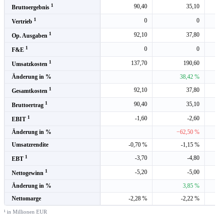
1
90,40
35,10
Bruttoergebnis
1
0
0
Vertrieb
1
92,10
37,80
Op. Ausgaben
1
0
0
F&E
1
137,70
190,60
Umsatzkosten
Änderung in %
38,42 %
1
92,10
37,80
Gesamtkosten
1
90,40
35,10
Bruttoertrag
1
-1,60
-2,60
EBIT
Änderung in %
−62,50 %
Umsatzrendite
-0,70 %
-1,15 %
1
-3,70
-4,80
EBT
1
-5,20
-5,00
Nettogewinn
Änderung in %
3,85 %
Nettomarge
-2,28 %
-2,22 %
¹ in Millionen EUR