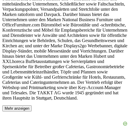
mittelständische Unternehmen, Schließfächer sowie Faltschachteln,
Verpackungspolster, Versandpaletten und Stretchfolie unter den
Marken ratioform und Davpack. Darüber hinaus bietet das
Unternehmen unter den Marken National Business Furniture und
OfficeFurniture.com Büromöbel wie Bürostühle und -schreibtische,
Konferenztische und Möbel für Empfangsbereiche für Unternehmen
und Dienstleister wie Anwälte und Architekten sowie für öffentliche
Einrichtungen wie Behörden, Schulen, das Gesundheitswesen und
Kirchen an; und unter der Marke Displays2go Werbebanner, digitale
Display-Ständer, mobile Messestände und Vorrichtungen. Darüber
hinaus bietet das Unternehmen unter den Marken Hubert und
XXLhoreca Buffetausstattungen wie Servierplatten und
Speisenkörbe für Betreiber großer Cafeterias, Gastronomiebetriebe
und Lebensmitteleinzelhändler, Töpfe und Pfannen sowie
Großgeräte wie Kühl- und Gefrierschränke für Hotels, Restaurants,
Cafeterias und Cateringunternehmen an. Der Vertrieb erfolgt über
Webshop und Printmarketing sowie über Key-Account-Manager
und Telesales. Die TAKKT AG wurde 1945 gegründet und hat
ihren Hauptsitz in Stuttgart, Deutschland.
Mehr anzeigen