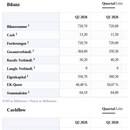
Quartal
Jahr
Bilanz
Q2 2026
Q1 2026
1
720,70
720,00
Bilanzsumme
1
13,20
11,50
Cash
1
720,70
720,00
Forderungen
1
364,00
359,50
Gesamtverbindl.
1
56,20
40,20
Kurzfr. Verbindl.
1
0
0
Langfr. Verbindl.
1
356,70
360,50
Eigenkapital
EK-Quote
49,49 %
50,07 %
2
64,10
64,00
Stammaktien
¹USD in Millionen • ²Stück in Milliarden
Quartal
Jahr
Cashflow
Q2 2026
Q1 2026