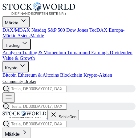
Märkte
DAX/MDAX
Nasdaq
S&P 500
Dow Jones
TecDAX
Europa-
Märkte
Asien-Märkte
Trading
Analysen
Trading & Momentum
Turnaround
Earnings
Dividenden
Value & Growth
Krypto
Bitcoin
Ethereum & Altcoins
Blockchain
Krypto-Aktien
Community
Broker
Schließen
Märkte