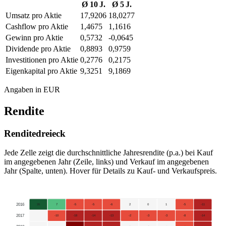
Ø 10 J.
Ø 5 J.
Umsatz pro Aktie
17,9206
18,0277
Cashflow pro Aktie
1,4675
1,1616
Gewinn pro Aktie
0,5732
-0,0645
Dividende pro Aktie
0,8893
0,9759
Investitionen pro Aktie
0,2776
0,2175
Eigenkapital pro Aktie
9,3251
9,1869
Angaben in EUR
Rendite
Renditedreieck
Jede Zelle zeigt die durchschnittliche Jahresrendite (p.a.) bei Kauf
im angegebenen Jahr (Zeile, links) und Verkauf im angegebenen
Jahr (Spalte, unten). Hover für Details zu Kauf- und Verkaufspreis.
2016
26
7
-5
-5
-6
2
0
1
-5
-11
2017
-10
-18
-14
-13
-2
-3
-3
-8
-14