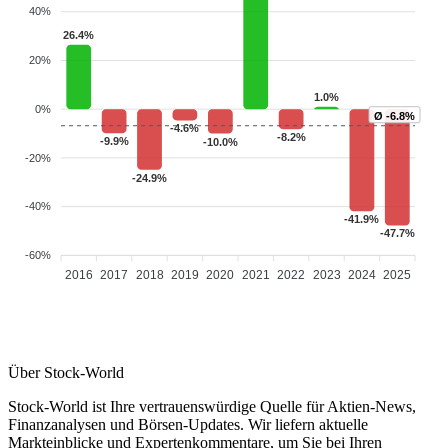
40%
26.4%
20%
1.0%
0%
Ø -6.8%
-4.6%
-8.2%
-9.9%
-10.0%
-20%
-24.9%
-40%
-41.9%
-47.7%
-60%
2016
2017
2018
2019
2020
2021
2022
2023
2024
2025
Über Stock-World
Stock-World ist Ihre vertrauenswürdige Quelle für Aktien-News,
Finanzanalysen und Börsen-Updates. Wir liefern aktuelle
Markteinblicke und Expertenkommentare, um Sie bei Ihren