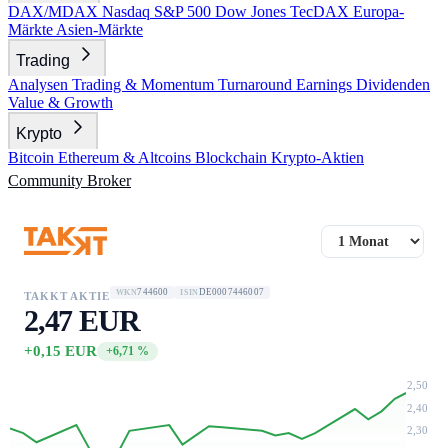
DAX/MDAX
Nasdaq
S&P 500
Dow Jones
TecDAX
Europa-
Märkte
Asien-Märkte
Trading
Analysen
Trading & Momentum
Turnaround
Earnings
Dividenden
Value & Growth
Krypto
Bitcoin
Ethereum & Altcoins
Blockchain
Krypto-Aktien
Community
Broker
744600
DE0007446007
WKN
ISIN
TAKKT AKTIE
2,47 EUR
+0,15 EUR
+6,71 %
2,50
2,40
2,30