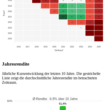
2018
-25
-16
-14
0
-2
-1
-8
-14
2019
-5
-7
10
5
5
-5
-13
2020
Kauf
-10
19
9
7
-5
-14
2021
51
17
12
-4
-15
2022
-8
-3
-18
-27
2023
1
-22
-32
2024
-42
-45
2025
-48
2016
2017
2018
2019
2020
2021
2022
2023
2024
2025
Verkauf
Jahresrendite
Jährliche Kursentwicklung der letzten 10 Jahre. Die gestrichelte
Linie zeigt die durchschnittliche Jahresrendite im betrachteten
Zeitraum.
Ø-Rendite: -6.8% über 10 Jahre
60%
51.4%