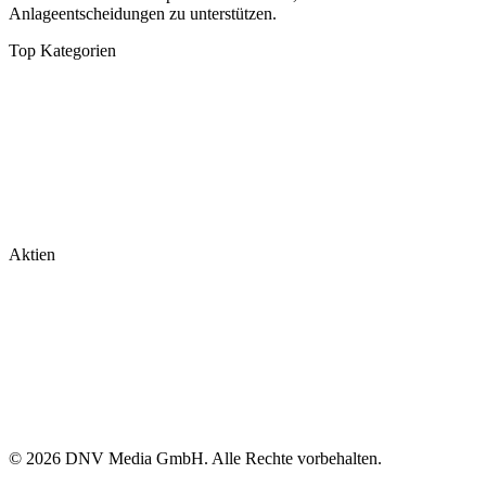
Anlageentscheidungen zu unterstützen.
Top Kategorien
Analysen
DAX/MDAX
Kolumnen
Wirtschaft
Tech & Software
Turnaround
Aktien
Nvidia
Rheinmetall
Palantir
Microsoft
Tesla
BioNTech
© 2026 DNV Media GmbH. Alle Rechte vorbehalten.