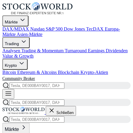
Märkte
DAX/MDAX
Nasdaq
S&P 500
Dow Jones
TecDAX
Europa-
Märkte
Asien-Märkte
Trading
Analysen
Trading & Momentum
Turnaround
Earnings
Dividenden
Value & Growth
Krypto
Bitcoin
Ethereum & Altcoins
Blockchain
Krypto-Aktien
Community
Broker
Schließen
Märkte