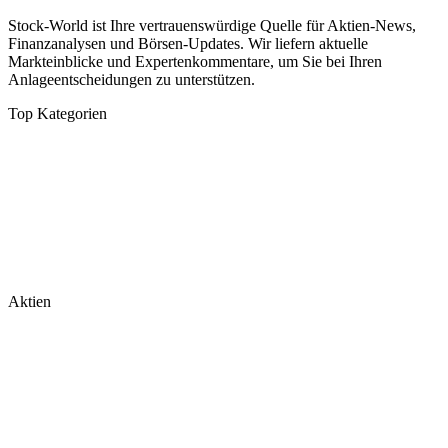
Stock-World ist Ihre vertrauenswürdige Quelle für Aktien-News,
Finanzanalysen und Börsen-Updates. Wir liefern aktuelle
Markteinblicke und Expertenkommentare, um Sie bei Ihren
Anlageentscheidungen zu unterstützen.
Top Kategorien
Analysen
DAX/MDAX
Kolumnen
Wirtschaft
Tech & Software
Turnaround
Aktien
Nvidia
Rheinmetall
Palantir
Microsoft
Tesla