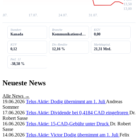
13,50
13,00
9.07.
17.07.
24.07.
31.07.
Standort
Branche
KGV
Kanada
Kommunikationsdienste
0,00
KUV
Div.-Rendite
Marktkapital.
0,12
12,16 %
21,31 Mrd.
Perf. 1J
-38,58 %
Neueste News
Alle News →
19.06.2026
Telus Aktie: Dodig übernimmt am 1. Juli
Andreas
Sommer
17.06.2026
Telus Aktie: Dividende bei 0,4184 CAD eingefroren
Dr.
Robert Sasse
16.06.2026
Telus Aktie: 15-CAD-Gebühr unter Druck
Dr. Robert
Sasse
14.06.2026
Telus Aktie: Victor Dodig übernimmt am 1. Juli
Felix