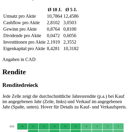
Ø 10 J.
Ø 5 J.
Umsatz pro Aktie
10,7864
12,4586
Cashflow pro Aktie
2,8102
3,0503
Gewinn pro Aktie
0,8764
0,8100
Dividende pro Aktie
0,0472
0,6056
Investitionen pro Aktie
2,1919
2,3552
Eigenkapital pro Aktie
8,4281
10,3182
Angaben in CAD
Rendite
Renditedreieck
Jede Zelle zeigt die durchschnittliche Jahresrendite (p.a.) bei Kauf
im angegebenen Jahr (Zeile, links) und Verkauf im angegebenen
Jahr (Spalte, unten). Hover für Details zu Kauf- und Verkaufspreis.
2016
18
17
11
13
10
12
10
8
5
5