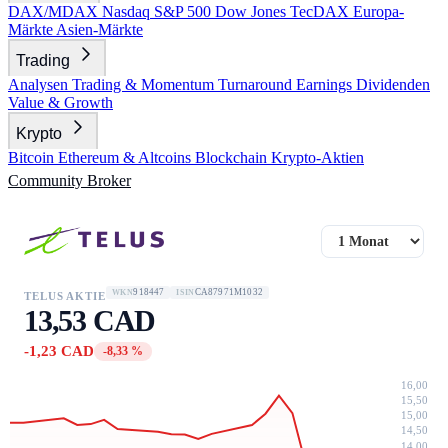
DAX/MDAX
Nasdaq
S&P 500
Dow Jones
TecDAX
Europa-
Märkte
Asien-Märkte
Trading
Analysen
Trading & Momentum
Turnaround
Earnings
Dividenden
Value & Growth
Krypto
Bitcoin
Ethereum & Altcoins
Blockchain
Krypto-Aktien
Community
Broker
918447
CA87971M1032
WKN
ISIN
TELUS AKTIE
13,53 CAD
-1,23 CAD
-8,33 %
16,00
15,50
15,00
14,50
14,00