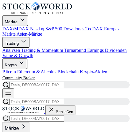
Märkte
DAX/MDAX
Nasdaq
S&P 500
Dow Jones
TecDAX
Europa-
Märkte
Asien-Märkte
Trading
Analysen
Trading & Momentum
Turnaround
Earnings
Dividenden
Value & Growth
Krypto
Bitcoin
Ethereum & Altcoins
Blockchain
Krypto-Aktien
Community
Broker
Schließen
Märkte