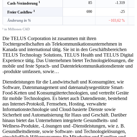
1
85
-1.319
Cash-Veränderung
1
690
-25
Freier Cashflow
Änderung in %
−103,62 %
¹ in Millionen CAD
Die TELUS Corporation ist zusammen mit ihren
Tochtergesellschaften als Telekommunikationsunternehmen in
Kanada und international tätig. Sie ist in den Geschäftsbereichen
TELUS Technology Solutions, TELUS Health und TELUS Digital
Experience tätig. Das Unternehmen bietet Technologielösungen, die
mobile und feste Sprach- und Datentelekommunikationsdienste und
-produkte umfassen, sowie
…
Dienstleistungen für die Landwirtschaft und Konsumgüter, wie
Software, Datenmanagement und datenanalysegestützte Smart-
Food-Ketten und Konsumgütertechnologien, und vertreibt Geräte
für mobile Technologien. Es bietet auch Datendienste, bestehend
aus Internet-Protokoll, Fernsehen, Hosting, verwaltete
Informationstechnologie und Cloud-basierte Dienste sowie
Sicherheit und Automatisierung für Haus und Geschäft. Darüber
hinaus bietet das Unternehmen integrierte Gesundheits- und
Wellness-Produkte, -Lösungen und -Dienstleistungen, wie z. B.
Gesundheitsdienste, sowie Software- und Technologielösungen,
einschließlich Hilfsprogramme für Mitarbeiter und Familien und