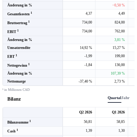
Änderung in %
−0,50 %
1
4,37
4,49
Gesamtkosten
1
734,00
824,00
Bruttoertrag
1
734,00
762,00
EBIT
Änderung in %
3,81 %
Umsatzrendite
14,92 %
15,27 %
1
-1,99
199,00
EBT
1
-1,84
136,00
Nettogewinn
Änderung in %
107,39 %
Nettomarge
-37,40 %
2,73 %
¹ in Millionen CAD
Quartal
Jahr
Bilanz
Q2 2026
Q1 2026
1
56,81
58,85
Bilanzsumme
1
1,39
1,30
Cash