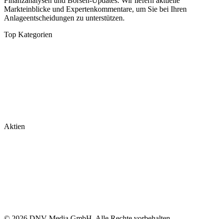
Finanzanalysen und Börsen-Updates. Wir liefern aktuelle
Markteinblicke und Expertenkommentare, um Sie bei Ihren
Anlageentscheidungen zu unterstützen.
Top Kategorien
Analysen
DAX/MDAX
Kolumnen
Wirtschaft
Tech & Software
Turnaround
Aktien
Nvidia
Rheinmetall
Palantir
Microsoft
Tesla
BioNTech
© 2026 DNV Media GmbH. Alle Rechte vorbehalten.