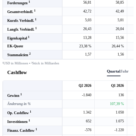
1
56,81
58,85
Forderungen
1
42,72
42,49
Gesamtverbindl.
1
5,03
5,01
Kurzfr. Verbindl.
1
26,43
26,04
Langfr. Verbindl.
1
13,28
15,56
Eigenkapital
EK-Quote
23,38 %
26,44 %
2
1,57
1,56
Stammaktien
¹USD in Millionen • ²Stück in Milliarden
Quartal
Jahr
Cashflow
Q2 2026
Q1 2026
1
-1.840
136
Gewinn
Änderung in %
107,39 %
1
1.342
1.050
Op. Cashflow
1
652
1.075
Investitionen
1
-576
-1.220
Finanz. Cashflow