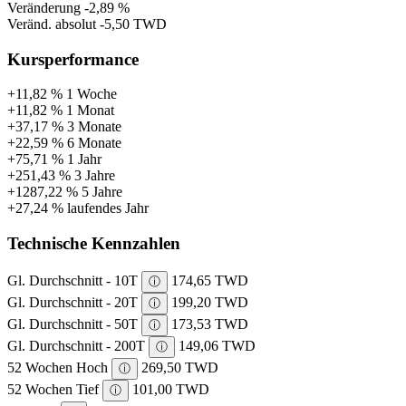
Veränderung
-2,89 %
Veränd. absolut
-5,50 TWD
Kursperformance
+11,82 %
1 Woche
+11,82 %
1 Monat
+37,17 %
3 Monate
+22,59 %
6 Monate
+75,71 %
1 Jahr
+251,43 %
3 Jahre
+1287,22 %
5 Jahre
+27,24 %
laufendes Jahr
Technische Kennzahlen
Gl. Durchschnitt - 10T
174,65 TWD
ⓘ
Gl. Durchschnitt - 20T
199,20 TWD
ⓘ
Gl. Durchschnitt - 50T
173,53 TWD
ⓘ
Gl. Durchschnitt - 200T
149,06 TWD
ⓘ
52 Wochen Hoch
269,50 TWD
ⓘ
52 Wochen Tief
101,00 TWD
ⓘ