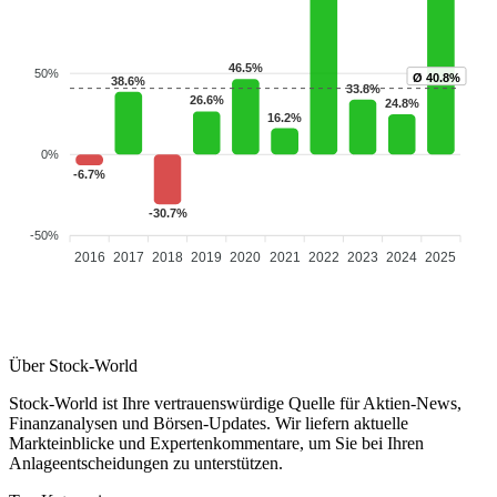
46.5%
50%
Ø 40.8%
38.6%
33.8%
26.6%
24.8%
16.2%
0%
-6.7%
-30.7%
-50%
2016
2017
2018
2019
2020
2021
2022
2023
2024
2025
Über Stock-World
Stock-World ist Ihre vertrauenswürdige Quelle für Aktien-News,
Finanzanalysen und Börsen-Updates. Wir liefern aktuelle
Markteinblicke und Expertenkommentare, um Sie bei Ihren
Anlageentscheidungen zu unterstützen.