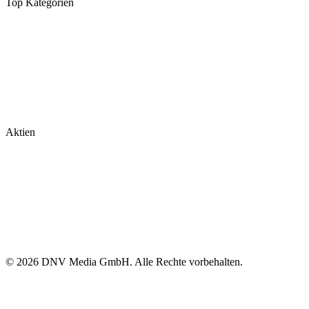
Top Kategorien
Analysen
DAX/MDAX
Kolumnen
Wirtschaft
Tech & Software
Turnaround
Aktien
Nvidia
Rheinmetall
Palantir
Microsoft
Tesla
BioNTech
© 2026 DNV Media GmbH. Alle Rechte vorbehalten.
Impressum
Datenschutz
Cookie-Richtlinien
Cookie-Einstellungen
Alle
News