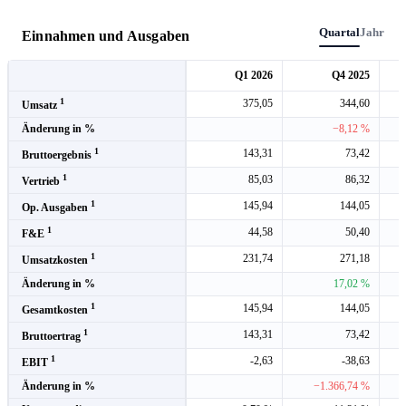
Quartal
Jahr
Einnahmen und Ausgaben
Q1 2026
Q4 2025
1
375,05
344,60
Umsatz
Änderung in %
−8,12 %
1
143,31
73,42
Bruttoergebnis
1
85,03
86,32
Vertrieb
1
145,94
144,05
Op. Ausgaben
1
44,58
50,40
F&E
1
231,74
271,18
Umsatzkosten
Änderung in %
17,02 %
1
145,94
144,05
Gesamtkosten
1
143,31
73,42
Bruttoertrag
1
-2,63
-38,63
EBIT
Änderung in %
−1.366,74 %