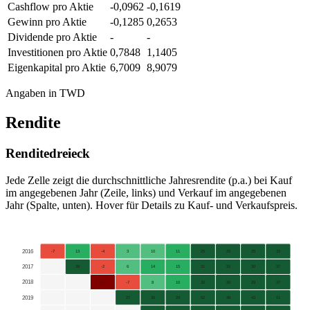
Cashflow pro Aktie
-0,0962
-0,1619
Gewinn pro Aktie
-0,1285
0,2653
Dividende pro Aktie
-
-
Investitionen pro Aktie
0,7848
1,1405
Eigenkapital pro Aktie
6,7009
8,9079
Angaben in TWD
Rendite
Renditedreieck
Jede Zelle zeigt die durchschnittliche Jahresrendite (p.a.) bei Kauf
im angegebenen Jahr (Zeile, links) und Verkauf im angegebenen
Jahr (Spalte, unten). Hover für Details zu Kauf- und Verkaufspreis.
2016
-7
13
-4
3
10
11
25
25
25
32
2017
39
-2
6
14
15
31
31
30
37
2018
-31
-7
8
10
30
30
29
37
2019
27
35
29
52
48
43
51