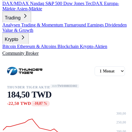
DAX/MDAX
Nasdaq
S&P 500
Dow Jones
TecDAX
Europa-
Märkte
Asien-Märkte
Trading
Analysen
Trading & Momentum
Turnaround
Earnings
Dividenden
Value & Growth
Krypto
Bitcoin
Ethereum & Altcoins
Blockchain
Krypto-Aktien
Community
Broker
TW0008033002
ISIN
THUNDER TIGER AKTIE
184,50 TWD
-22,50 TWD
-10,87 %
300,00
250,00
200,00