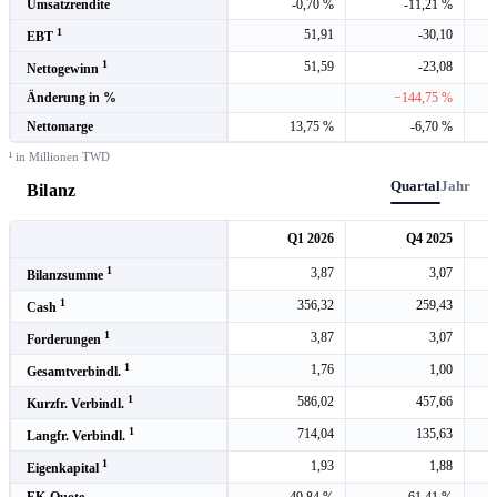
Umsatzrendite
-0,70 %
-11,21 %
1
51,91
-30,10
EBT
1
51,59
-23,08
Nettogewinn
Änderung in %
−144,75 %
Nettomarge
13,75 %
-6,70 %
¹ in Millionen TWD
Quartal
Jahr
Bilanz
Q1 2026
Q4 2025
1
3,87
3,07
Bilanzsumme
1
356,32
259,43
Cash
1
3,87
3,07
Forderungen
1
1,76
1,00
Gesamtverbindl.
1
586,02
457,66
Kurzfr. Verbindl.
1
714,04
135,63
Langfr. Verbindl.
1
1,93
1,88
Eigenkapital
EK-Quote
49,84 %
61,41 %