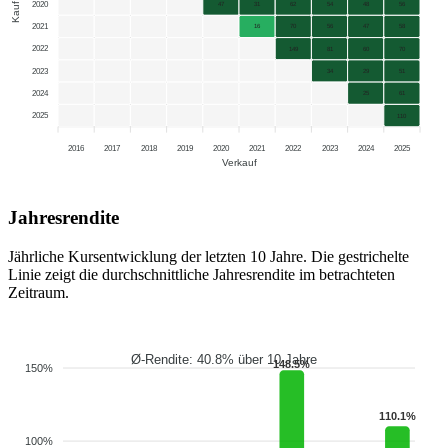
2020
Kauf
47
31
62
54
48
56
2021
16
70
56
47
58
2022
149
81
60
70
2023
34
29
51
2024
25
61
2025
110
2016
2017
2018
2019
2020
2021
2022
2023
2024
2025
Verkauf
Jahresrendite
Jährliche Kursentwicklung der letzten 10 Jahre. Die gestrichelte
Linie zeigt die durchschnittliche Jahresrendite im betrachteten
Zeitraum.
Ø-Rendite: 40.8% über 10 Jahre
148.5%
150%
110.1%
100%