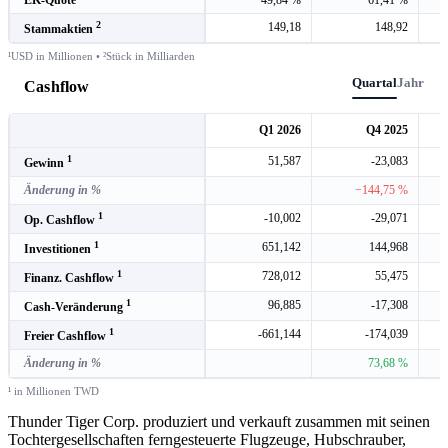
2
149,18
148,92
Stammaktien
¹USD in Millionen • ²Stück in Milliarden
Quartal
Jahr
Cashflow
Q1 2026
Q4 2025
1
51,587
-23,083
Gewinn
Änderung in %
−144,75 %
1
-10,002
-29,071
Op. Cashflow
1
651,142
144,968
Investitionen
1
728,012
55,475
Finanz. Cashflow
1
96,885
-17,308
Cash-Veränderung
1
-661,144
-174,039
Freier Cashflow
Änderung in %
73,68 %
¹ in Millionen TWD
Thunder Tiger Corp. produziert und verkauft zusammen mit seinen
Tochtergesellschaften ferngesteuerte Flugzeuge, Hubschrauber,