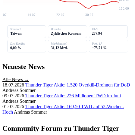
150,00
7.07.
14.07.
22.07.
30.07.
Standort
Branche
KGV
Taiwan
Zyklischer Konsum
277,94
Div.-Rendite
Marktkapital.
Perf. 1J
0,00 %
31,12 Mrd.
+75,71 %
Neueste News
Alle News →
18.07.2026
Thunder Tiger Aktie: 1.520 Overkill-Drohnen für DoD
Andreas Sommer
09.07.2026
Thunder Tiger Aktie: 226 Millionen TWD im Juni
Andreas Sommer
01.07.2026
Thunder Tiger Aktie: 169,50 TWD auf 52-Wochen-
Hoch
Andreas Sommer
Community Forum zu Thunder Tiger