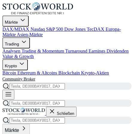
Märkte
DAX/MDAX
Nasdaq
S&P 500
Dow Jones
TecDAX
Europa-
Märkte
Asien-Märkte
Trading
Analysen
Trading & Momentum
Turnaround
Earnings
Dividenden
Value & Growth
Krypto
Bitcoin
Ethereum & Altcoins
Blockchain
Krypto-Aktien
Community
Broker
Schließen
Märkte