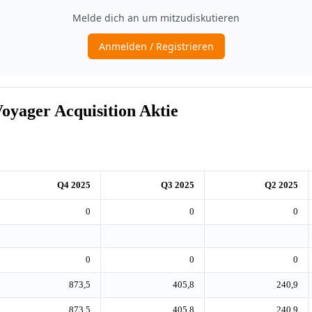
yager Acquisition Aktie
Q4 2025
Q3 2025
Q2 2025
0
0
0
0
0
0
873,5
405,8
240,9
873,5
405,8
240,9