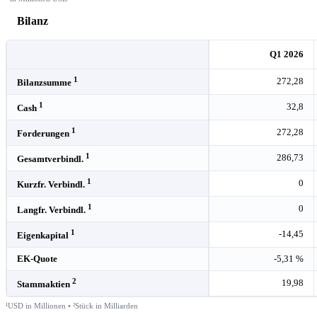
Bilanz
Q1 2026
1
272,28
Bilanzsumme
1
32,8
Cash
1
272,28
Forderungen
1
286,73
Gesamtverbindl.
1
0
Kurzfr. Verbindl.
1
0
Langfr. Verbindl.
1
-14,45
Eigenkapital
EK-Quote
-5,31 %
2
19,98
Stammaktien
¹USD in Millionen • ²Stück in Milliarden