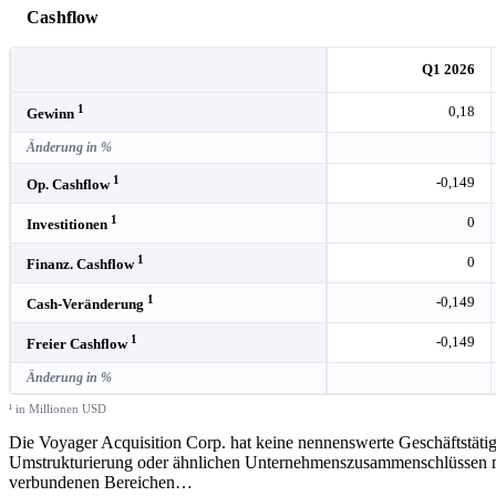
Cashflow
Q1 2026
1
0,18
Gewinn
Änderung in %
1
-0,149
Op. Cashflow
1
0
Investitionen
1
0
Finanz. Cashflow
1
-0,149
Cash-Veränderung
1
-0,149
Freier Cashflow
Änderung in %
¹ in Millionen USD
Die Voyager Acquisition Corp. hat keine nennenswerte Geschäftstäti
Umstrukturierung oder ähnlichen Unternehmenszusammenschlüssen mi
verbundenen Bereichen
…