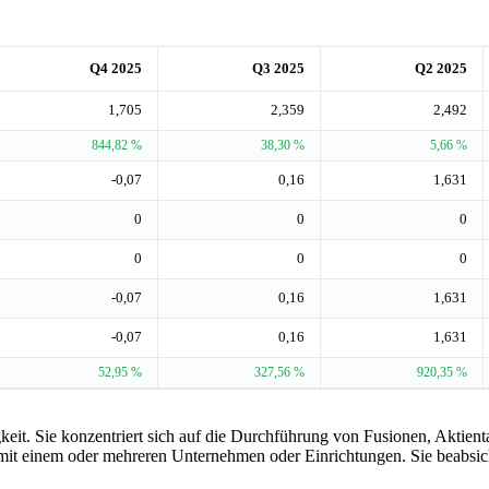
Q4 2025
Q3 2025
Q2 2025
1,705
2,359
2,492
844,82 %
38,30 %
5,66 %
-0,07
0,16
1,631
0
0
0
0
0
0
-0,07
0,16
1,631
-0,07
0,16
1,631
52,95 %
327,56 %
920,35 %
gkeit. Sie konzentriert sich auf die Durchführung von Fusionen, Akti
t einem oder mehreren Unternehmen oder Einrichtungen. Sie beabsich