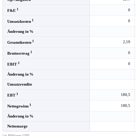
1
0
F&E
1
0
Umsatzkosten
Änderung in %
1
2,19
Gesamtkosten
1
0
Bruttoertrag
1
0
EBIT
Änderung in %
Umsatzrendite
1
180,5
EBT
1
180,5
Nettogewinn
Änderung in %
Nettomarge
¹ in Millionen USD