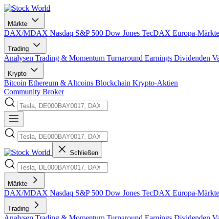
Märkte
DAX/MDAX
Nasdaq
S&P 500
Dow Jones
TecDAX
Europa-Märkt
Trading
Analysen
Trading & Momentum
Turnaround
Earnings
Dividenden
V
Krypto
Bitcoin
Ethereum & Altcoins
Blockchain
Krypto-Aktien
Community
Broker
Schließen
Märkte
DAX/MDAX
Nasdaq
S&P 500
Dow Jones
TecDAX
Europa-Märkt
Trading
Analysen
Trading & Momentum
Turnaround
Earnings
Dividenden
V