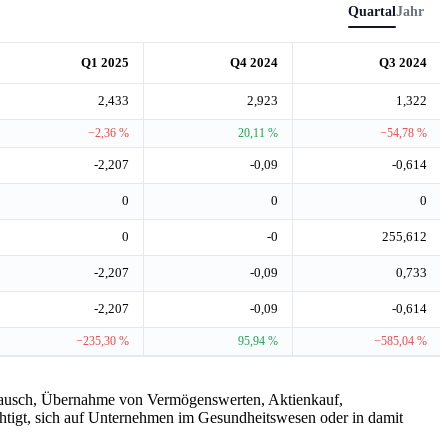
Quartal
Jahr
Q1 2025
Q4 2024
Q3 2024
2,433
2,923
1,322
−2,36 %
20,11 %
−54,78 %
-2,207
-0,09
-0,614
0
0
0
0
-0
255,612
-2,207
-0,09
0,733
-2,207
-0,09
-0,614
−235,30 %
95,94 %
−585,04 %
entausch, Übernahme von Vermögenswerten, Aktienkauf,
tigt, sich auf Unternehmen im Gesundheitswesen oder in damit