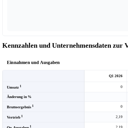
Kennzahlen und Unternehmensdaten zur Vo
Einnahmen und Ausgaben
Q1 2026
1
0
Umsatz
Änderung in %
1
0
Bruttoergebnis
1
2,19
Vertrieb
1
2,19
Op. Ausgaben