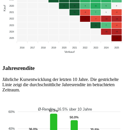
2020
Kauf
25
36
4
11
5
0
2021
50
-4
7
1
-4
2022
-37
-7
-10
-13
2023
36
7
-4
2024
-16
-19
2025
-22
2016
2017
2018
2019
2020
2021
2022
2023
2024
2025
Verkauf
Jahresrendite
Jährliche Kursentwicklung der letzten 10 Jahre. Die gestrichelte
Linie zeigt die durchschnittliche Jahresrendite im betrachteten
Zeitraum.
Ø-Rendite: 16.5% über 10 Jahre
57.7%
60%
50.0%
40%
36.0%
35.6%