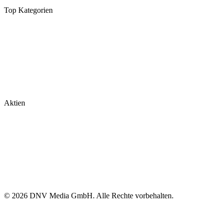
Top Kategorien
Analysen
DAX/MDAX
Kolumnen
Wirtschaft
Tech & Software
Turnaround
Aktien
Nvidia
Rheinmetall
Palantir
Microsoft
Tesla
BioNTech
© 2026 DNV Media GmbH. Alle Rechte vorbehalten.
Impressum
Datenschutz
Cookie-Richtlinien
Cookie-Einstellungen
Alle