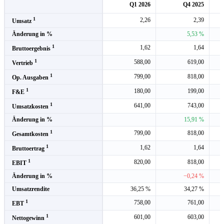
Q1 2026
Q4 2025
1
2,26
2,39
Umsatz
Änderung in %
5,53 %
1
1,62
1,64
Bruttoergebnis
1
588,00
619,00
Vertrieb
1
799,00
818,00
Op. Ausgaben
1
180,00
199,00
F&E
1
641,00
743,00
Umsatzkosten
Änderung in %
15,91 %
1
799,00
818,00
Gesamtkosten
1
1,62
1,64
Bruttoertrag
1
820,00
818,00
EBIT
Änderung in %
−0,24 %
Umsatzrendite
36,25 %
34,27 %
1
758,00
761,00
EBT
1
601,00
603,00
Nettogewinn