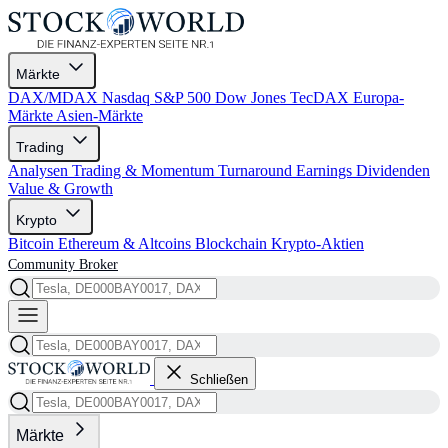
Märkte
DAX/MDAX
Nasdaq
S&P 500
Dow Jones
TecDAX
Europa-
Märkte
Asien-Märkte
Trading
Analysen
Trading & Momentum
Turnaround
Earnings
Dividenden
Value & Growth
Krypto
Bitcoin
Ethereum & Altcoins
Blockchain
Krypto-Aktien
Community
Broker
Schließen
Märkte