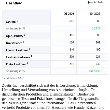
Quartal
Jahr
Cashflow
Q1 2026
Q4 2025
1
601
603
Gewinn
Änderung in %
0,33 %
1
401
893
Op. Cashflow
1
110
161
Investitionen
1
-840
-495
Finanz. Cashflow
1
-509
228
Cash-Veränderung
1
291
732
Freier Cashflow
Änderung in %
151,55 %
¹ in Millionen USD
Zoetis Inc. beschäftigt sich mit der Erforschung, Entwicklung,
Herstellung und Vermarktung von Arzneimitteln, Impfstoffen,
diagnostischen Produkten und Dienstleistungen, Biodevices,
genetischen Tests und Präzisionslösungen für die Tiergesundheit in
den Vereinigten Staaten und international. Das Unternehmen
vertreibt Produkte vor allem für Haustiere wie Hunde, Katzen und