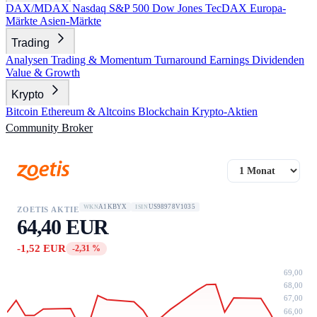
DAX/MDAX
Nasdaq
S&P 500
Dow Jones
TecDAX
Europa-
Märkte
Asien-Märkte
Trading
Analysen
Trading & Momentum
Turnaround
Earnings
Dividenden
Value & Growth
Krypto
Bitcoin
Ethereum & Altcoins
Blockchain
Krypto-Aktien
Community
Broker
A1KBYX
US98978V1035
WKN
ISIN
ZOETIS AKTIE
64,40 EUR
-1,52 EUR
-2,31 %
69,00
68,00
67,00
66,00