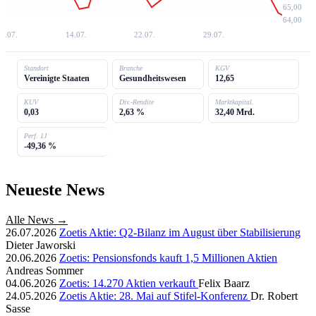
65,00
64,00
6.07.
14.07.
22.07.
29.07.
Standort
Branche
KGV
Vereinigte Staaten
Gesundheitswesen
12,65
KUV
Div.-Rendite
Marktkapital.
0,03
2,63 %
32,40 Mrd.
Perf. 1J
-49,36 %
Neueste News
Alle News →
26.07.2026
Zoetis Aktie: Q2-Bilanz im August über Stabilisierung
Dieter Jaworski
20.06.2026
Zoetis: Pensionsfonds kauft 1,5 Millionen Aktien
Andreas Sommer
04.06.2026
Zoetis: 14.270 Aktien verkauft
Felix Baarz
24.05.2026
Zoetis Aktie: 28. Mai auf Stifel-Konferenz
Dr. Robert
Sasse