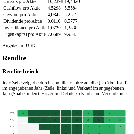
Umsatz pro Aktie
16,2398
19,4320
Cashflow pro Aktie
4,5298
5,5584
Gewinn pro Aktie
4,0342
5,2515
Dividende pro Aktie
0,0110
0,5777
Investitionen pro Aktie
1,0729
1,3838
Eigenkapital pro Aktie
7,6589
9,9343
Angaben in USD
Rendite
Renditedreieck
Jede Zelle zeigt die durchschnittliche Jahresrendite (p.a.) bei Kauf
im angegebenen Jahr (Zeile, links) und Verkauf im angegebenen
Jahr (Spalte, unten). Hover für Details zu Kauf- und Verkaufspreis.
2016
15
25
23
30
30
32
18
20
16
11
2017
36
27
36
34
36
19
21
16
11
2018
20
37
33
37
16
19
13
8
2019
58
41
43
16
19
13
7