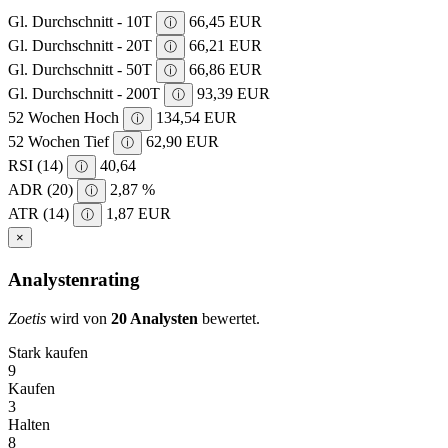
Gl. Durchschnitt - 10T
66,45 EUR
ⓘ
Gl. Durchschnitt - 20T
66,21 EUR
ⓘ
Gl. Durchschnitt - 50T
66,86 EUR
ⓘ
Gl. Durchschnitt - 200T
93,39 EUR
ⓘ
52 Wochen Hoch
134,54 EUR
ⓘ
52 Wochen Tief
62,90 EUR
ⓘ
RSI (14)
40,64
ⓘ
ADR (20)
2,87 %
ⓘ
ATR (14)
1,87 EUR
ⓘ
×
Analystenrating
Zoetis
wird von
20 Analysten
bewertet.
Stark kaufen
9
Kaufen
3
Halten
8