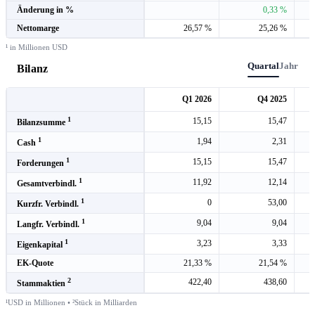
Änderung in %
0,33 %
Nettomarge
26,57 %
25,26 %
¹ in Millionen USD
Quartal
Jahr
Bilanz
Q1 2026
Q4 2025
1
15,15
15,47
Bilanzsumme
1
1,94
2,31
Cash
1
15,15
15,47
Forderungen
1
11,92
12,14
Gesamtverbindl.
1
0
53,00
Kurzfr. Verbindl.
1
9,04
9,04
Langfr. Verbindl.
1
3,23
3,33
Eigenkapital
EK-Quote
21,33 %
21,54 %
2
422,40
438,60
Stammaktien
¹USD in Millionen • ²Stück in Milliarden