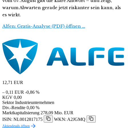
vom 07. August gibt die klare Antwort – und zeigt,
warum Abwarten gerade jetzt riskanter sein kann, als
es wirkt.
Alfen: Gratis-Analyse (PDF) öffnen …
12,71
EUR
– 0,11 EUR
-0,86 %
KGV
0,00
Sektor
Industrieunternehmen
Div.-Rendite
0,00 %
Marktkapitalisierung
278,09 Mio. EUR
ISIN: NL0012817175
WKN: A2JGMQ
Aktiendetails öffnen