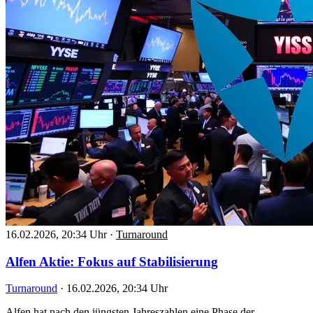
16.02.2026, 20:34 Uhr
·
Turnaround
Alfen Aktie: Fokus auf Stabilisierung
Turnaround
·
16.02.2026, 20:34 Uhr
Alfen hat nach den jüngsten Jahreszahlen eine Phase der