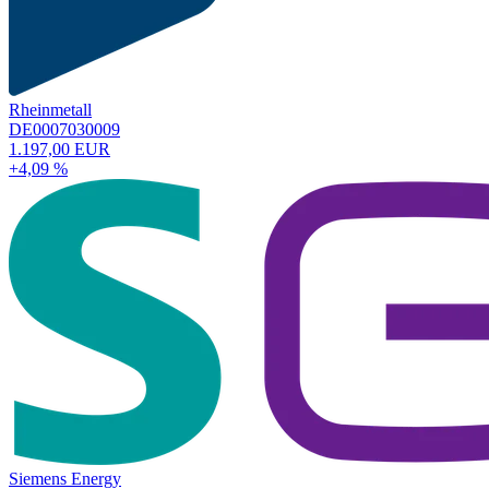
Rheinmetall
DE0007030009
1.197,00 EUR
+4,09 %
Siemens Energy