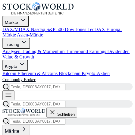
Märkte
DAX/MDAX
Nasdaq
S&P 500
Dow Jones
TecDAX
Europa-
Märkte
Asien-Märkte
Trading
Analysen
Trading & Momentum
Turnaround
Earnings
Dividenden
Value & Growth
Krypto
Bitcoin
Ethereum & Altcoins
Blockchain
Krypto-Aktien
Community
Broker
Schließen
Märkte