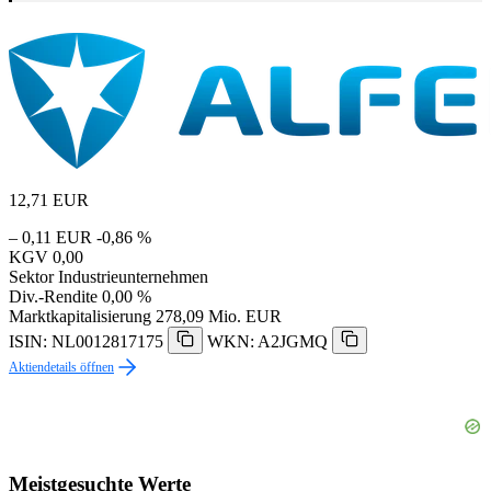
12,71
EUR
– 0,11 EUR
-0,86 %
KGV
0,00
Sektor
Industrieunternehmen
Div.-Rendite
0,00 %
Marktkapitalisierung
278,09 Mio. EUR
ISIN: NL0012817175
WKN: A2JGMQ
Aktiendetails öffnen
Meistgesuchte Werte