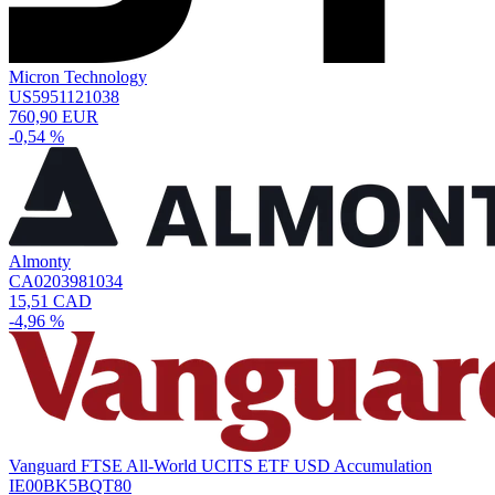
Micron Technology
US5951121038
760,90 EUR
-0,54 %
Almonty
CA0203981034
15,51 CAD
-4,96 %
Vanguard FTSE All-World UCITS ETF USD Accumulation
IE00BK5BQT80