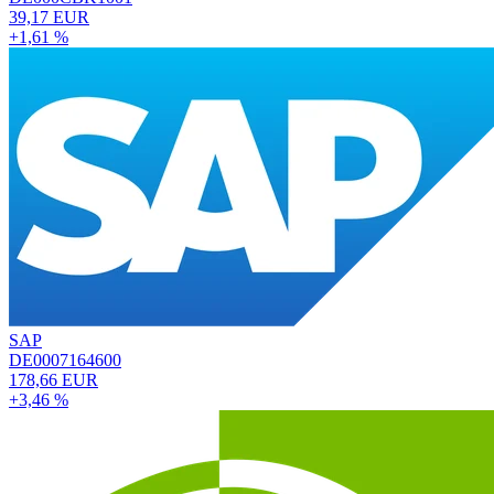
39,17 EUR
+1,61 %
SAP
DE0007164600
178,66 EUR
+3,46 %