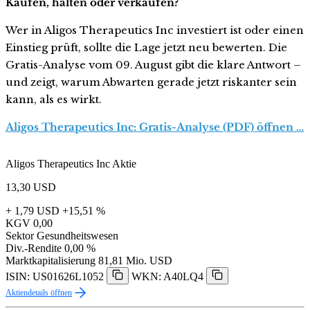
Kaufen, halten oder verkaufen?
Wer in Aligos Therapeutics Inc investiert ist oder einen
Einstieg prüft, sollte die Lage jetzt neu bewerten. Die
Gratis-Analyse vom 09. August gibt die klare Antwort –
und zeigt, warum Abwarten gerade jetzt riskanter sein
kann, als es wirkt.
Aligos Therapeutics Inc: Gratis-Analyse (PDF) öffnen …
Aligos Therapeutics Inc Aktie
13,30
USD
+ 1,79 USD
+15,51 %
KGV
0,00
Sektor
Gesundheitswesen
Div.-Rendite
0,00 %
Marktkapitalisierung
81,81 Mio. USD
ISIN: US01626L1052
WKN: A40LQ4
Aktiendetails öffnen