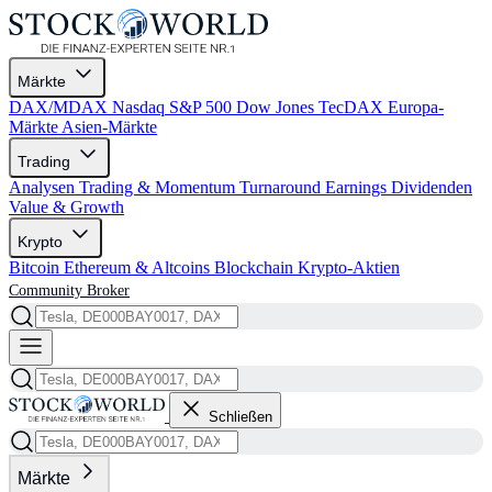
Märkte
DAX/MDAX
Nasdaq
S&P 500
Dow Jones
TecDAX
Europa-
Märkte
Asien-Märkte
Trading
Analysen
Trading & Momentum
Turnaround
Earnings
Dividenden
Value & Growth
Krypto
Bitcoin
Ethereum & Altcoins
Blockchain
Krypto-Aktien
Community
Broker
Schließen
Märkte