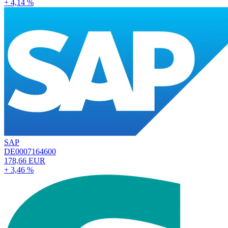
+ 4,14 %
SAP
DE0007164600
178,66 EUR
+ 3,46 %