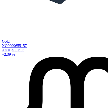
Gold
XC0009655157
4.401,40 USD
+2,39 %