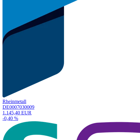
Rheinmetall
DE0007030009
1.145,40 EUR
-0,40 %