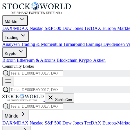
Märkte
DAX/MDAX
Nasdaq
S&P 500
Dow Jones
TecDAX
Europa-Märkt
Trading
Analysen
Trading & Momentum
Turnaround
Earnings
Dividenden
V
Krypto
Bitcoin
Ethereum & Altcoins
Blockchain
Krypto-Aktien
Community
Broker
Schließen
Märkte
DAX/MDAX
Nasdaq
S&P 500
Dow Jones
TecDAX
Europa-Märkt