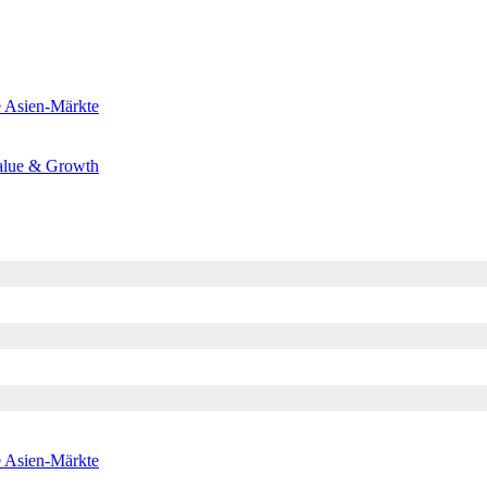
e
Asien-Märkte
alue & Growth
e
Asien-Märkte