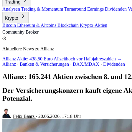
Trading
Analysen
Trading & Momentum
Turnaround
Earnings
Dividenden
V
Krypto
Bitcoin
Ethereum & Altcoins
Blockchain
Krypto-Aktien
Community
Broker
Aktuellere News zu Allianz
Allianz Aktie: 438,50 Euro Allzeithoch vor Halbjahreszahlen →
Allianz
·
Banken & Versicherungen
·
DAX/MDAX
·
Dividenden
Allianz: 165.241 Aktien zwischen 8. und 12
Der Versicherungskonzern kauft eigene Ak
Potenzial.
Felix Baarz
·
20.06.2026, 17:18 Uhr