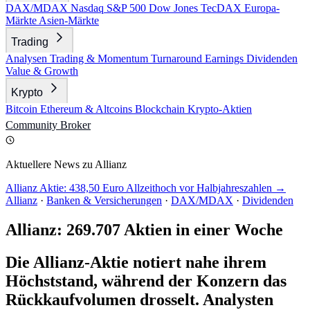
DAX/MDAX
Nasdaq
S&P 500
Dow Jones
TecDAX
Europa-
Märkte
Asien-Märkte
Trading
Analysen
Trading & Momentum
Turnaround
Earnings
Dividenden
Value & Growth
Krypto
Bitcoin
Ethereum & Altcoins
Blockchain
Krypto-Aktien
Community
Broker
Aktuellere News zu Allianz
Allianz Aktie: 438,50 Euro Allzeithoch vor Halbjahreszahlen →
Allianz
·
Banken & Versicherungen
·
DAX/MDAX
·
Dividenden
Allianz: 269.707 Aktien in einer Woche
Die Allianz-Aktie notiert nahe ihrem
Höchststand, während der Konzern das
Rückkaufvolumen drosselt. Analysten