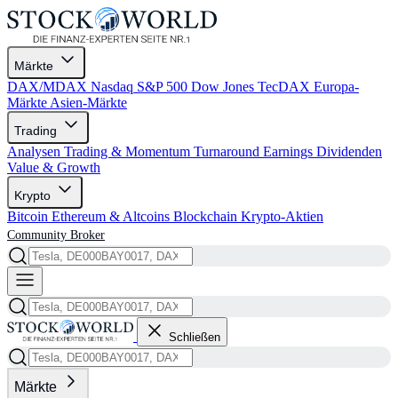
Märkte
DAX/MDAX
Nasdaq
S&P 500
Dow Jones
TecDAX
Europa-
Märkte
Asien-Märkte
Trading
Analysen
Trading & Momentum
Turnaround
Earnings
Dividenden
Value & Growth
Krypto
Bitcoin
Ethereum & Altcoins
Blockchain
Krypto-Aktien
Community
Broker
Schließen
Märkte