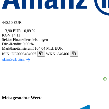
440,10
EUR
+ 3,90 EUR
+0,89 %
KGV
14,11
Sektor
Finanzdienstleistungen
Div.-Rendite
0,00 %
Marktkapitalisierung
164,04 Mrd. EUR
ISIN: DE0008404005
WKN: 840400
Aktiendetails öffnen
Meistgesuchte Werte