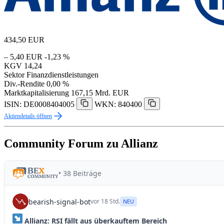
434,50
EUR
– 5,40 EUR
-1,23 %
KGV
14,24
Sektor
Finanzdienstleistungen
Div.-Rendite
0,00 %
Marktkapitalisierung
167,15 Mrd. EUR
ISIN: DE0008404005
WKN: 840400
Aktiendetails öffnen
Community Forum zu Allianz