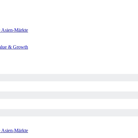
e
Asien-Märkte
alue & Growth
e
Asien-Märkte