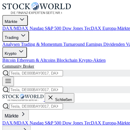
Märkte
DAX/MDAX
Nasdaq
S&P 500
Dow Jones
TecDAX
Europa-Märkt
Trading
Analysen
Trading & Momentum
Turnaround
Earnings
Dividenden
V
Krypto
Bitcoin
Ethereum & Altcoins
Blockchain
Krypto-Aktien
Community
Broker
Schließen
Märkte
DAX/MDAX
Nasdaq
S&P 500
Dow Jones
TecDAX
Europa-Märkt