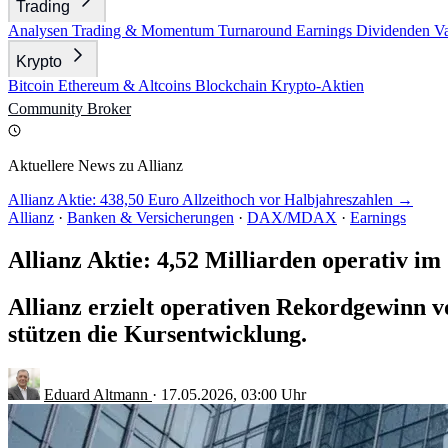
Trading
Analysen
Trading & Momentum
Turnaround
Earnings
Dividenden
V
Krypto
Bitcoin
Ethereum & Altcoins
Blockchain
Krypto-Aktien
Community
Broker
Aktuellere News zu Allianz
Allianz Aktie: 438,50 Euro Allzeithoch vor Halbjahreszahlen →
Allianz
·
Banken & Versicherungen
·
DAX/MDAX
·
Earnings
Allianz Aktie: 4,52 Milliarden operativ im
Allianz erzielt operativen Rekordgewinn 
stützen die Kursentwicklung.
Eduard Altmann
·
17.05.2026, 03:00 Uhr