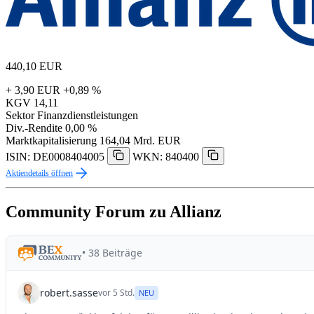
440,10
EUR
+ 3,90 EUR
+0,89 %
KGV
14,11
Sektor
Finanzdienstleistungen
Div.-Rendite
0,00 %
Marktkapitalisierung
164,04 Mrd. EUR
ISIN: DE0008404005
WKN: 840400
Aktiendetails öffnen
Community Forum zu Allianz