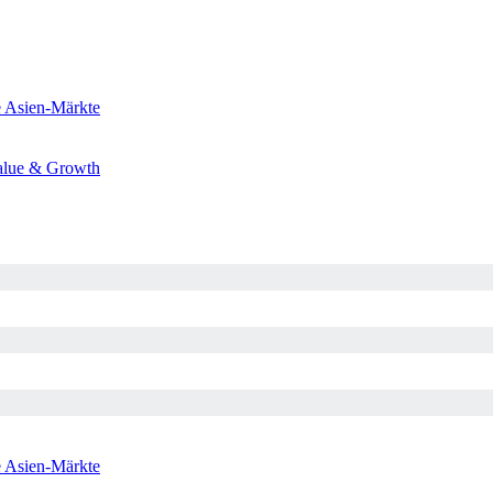
e
Asien-Märkte
alue & Growth
e
Asien-Märkte