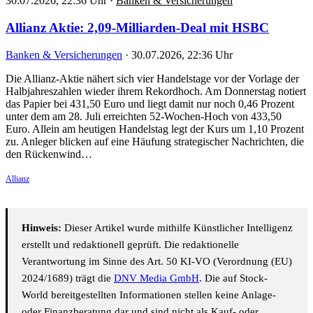
30.07.2026, 22:36 Uhr
·
Banken & Versicherungen
Allianz Aktie: 2,09-Milliarden-Deal mit HSBC
Banken & Versicherungen
·
30.07.2026, 22:36 Uhr
Die Allianz-Aktie nähert sich vier Handelstage vor der Vorlage der
Halbjahreszahlen wieder ihrem Rekordhoch. Am Donnerstag notiert
das Papier bei 431,50 Euro und liegt damit nur noch 0,46 Prozent
unter dem am 28. Juli erreichten 52-Wochen-Hoch von 433,50
Euro. Allein am heutigen Handelstag legt der Kurs um 1,10 Prozent
zu. Anleger blicken auf eine Häufung strategischer Nachrichten, die
den Rückenwind…
Allianz
Hinweis:
Dieser Artikel wurde mithilfe Künstlicher Intelligenz
erstellt und redaktionell geprüft. Die redaktionelle
Verantwortung im Sinne des Art. 50 KI-VO (Verordnung (EU)
2024/1689) trägt die
DNV Media GmbH
. Die auf Stock-
World bereitgestellten Informationen stellen keine Anlage-
oder Finanzberatung dar und sind nicht als Kauf- oder