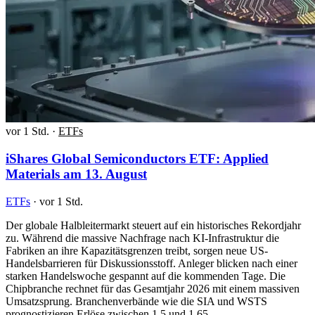
vor 1 Std.
·
ETFs
iShares Global Semiconductors ETF: Applied
Materials am 13. August
ETFs
·
vor 1 Std.
Der globale Halbleitermarkt steuert auf ein historisches Rekordjahr
zu. Während die massive Nachfrage nach KI-Infrastruktur die
Fabriken an ihre Kapazitätsgrenzen treibt, sorgen neue US-
Handelsbarrieren für Diskussionsstoff. Anleger blicken nach einer
starken Handelswoche gespannt auf die kommenden Tage. Die
Chipbranche rechnet für das Gesamtjahr 2026 mit einem massiven
Umsatzsprung. Branchenverbände wie die SIA und WSTS
prognostizieren Erlöse zwischen 1,5 und 1,65…