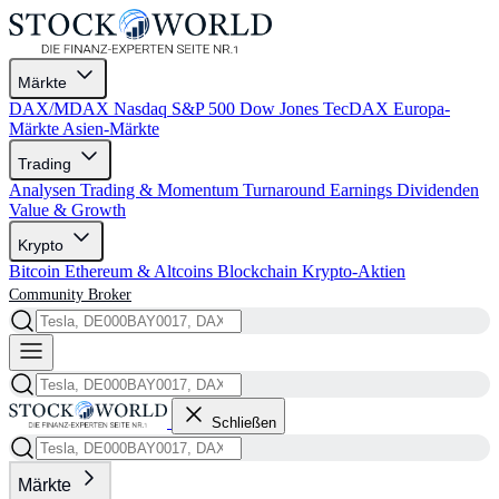
Märkte
DAX/MDAX
Nasdaq
S&P 500
Dow Jones
TecDAX
Europa-
Märkte
Asien-Märkte
Trading
Analysen
Trading & Momentum
Turnaround
Earnings
Dividenden
Value & Growth
Krypto
Bitcoin
Ethereum & Altcoins
Blockchain
Krypto-Aktien
Community
Broker
Schließen
Märkte