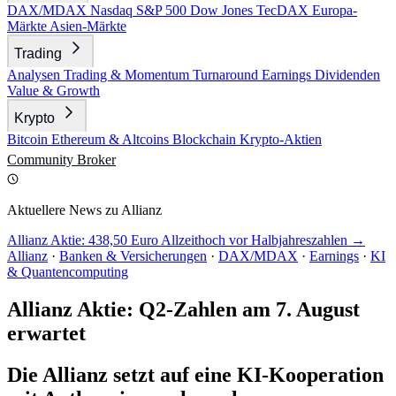
DAX/MDAX
Nasdaq
S&P 500
Dow Jones
TecDAX
Europa-
Märkte
Asien-Märkte
Trading
Analysen
Trading & Momentum
Turnaround
Earnings
Dividenden
Value & Growth
Krypto
Bitcoin
Ethereum & Altcoins
Blockchain
Krypto-Aktien
Community
Broker
Aktuellere News zu Allianz
Allianz Aktie: 438,50 Euro Allzeithoch vor Halbjahreszahlen →
Allianz
·
Banken & Versicherungen
·
DAX/MDAX
·
Earnings
·
KI
& Quantencomputing
Allianz Aktie: Q2-Zahlen am 7. August
erwartet
Die Allianz setzt auf eine KI-Kooperation