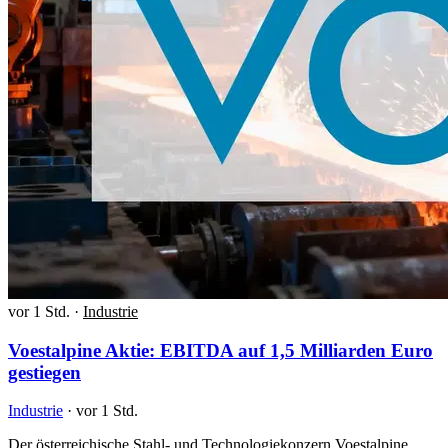
vor 1 Std.
·
Industrie
Voestalpine Aktie: EBITDA auf 1,5 Milliarden Euro
gestiegen
Industrie
·
vor 1 Std.
Der österreichische Stahl- und Technologiekonzern Voestalpine