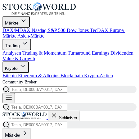
Märkte
DAX/MDAX
Nasdaq
S&P 500
Dow Jones
TecDAX
Europa-
Märkte
Asien-Märkte
Trading
Analysen
Trading & Momentum
Turnaround
Earnings
Dividenden
Value & Growth
Krypto
Bitcoin
Ethereum & Altcoins
Blockchain
Krypto-Aktien
Community
Broker
Schließen
Märkte