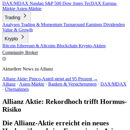
DAX/MDAX
Nasdaq
S&P 500
Dow Jones
TecDAX
Europa-
Märkte
Asien-Märkte
Trading
Analysen
Trading & Momentum
Turnaround
Earnings
Dividenden
Value & Growth
Krypto
Bitcoin
Ethereum & Altcoins
Blockchain
Krypto-Aktien
Community
Broker
Aktuellere News zu Allianz
Allianz Aktie: Pimco-Anteil steigt auf 95 Prozent →
Allianz
·
Asien-Märkte
·
Banken & Versicherungen
·
DAX/MDAX
·
Übernahmen
Allianz Aktie: Rekordhoch trifft Hormus-
Risiko
Die Allianz-Aktie erreicht ein neues