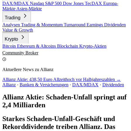
DAX/MDAX
Nasdaq
S&P 500
Dow Jones
TecDAX
Europa-
Märkte
Asien-Märkte
Trading
Analysen
Trading & Momentum
Turnaround
Earnings
Dividenden
Value & Growth
Krypto
Bitcoin
Ethereum & Altcoins
Blockchain
Krypto-Aktien
Community
Broker
Aktuellere News zu Allianz
Allianz Aktie: 438,50 Euro Allzeithoch vor Halbjahreszahlen →
Allianz
·
Banken & Versicherungen
·
DAX/MDAX
·
Dividenden
Allianz Aktie: Schaden-Unfall springt auf
2,4 Milliarden
Starkes Schaden-Unfall-Geschäft und
Rekorddividende treiben Allianz. Das