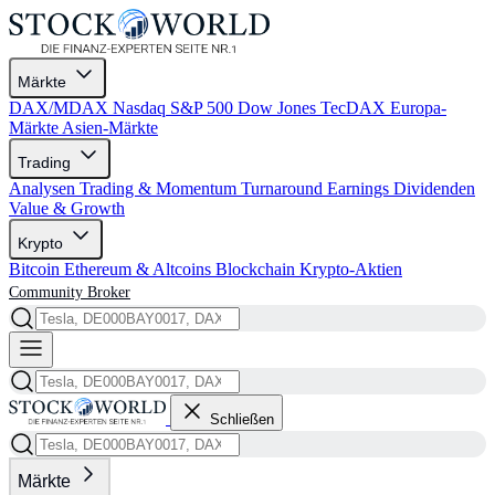
Märkte
DAX/MDAX
Nasdaq
S&P 500
Dow Jones
TecDAX
Europa-
Märkte
Asien-Märkte
Trading
Analysen
Trading & Momentum
Turnaround
Earnings
Dividenden
Value & Growth
Krypto
Bitcoin
Ethereum & Altcoins
Blockchain
Krypto-Aktien
Community
Broker
Schließen
Märkte