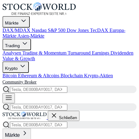
Märkte
DAX/MDAX
Nasdaq
S&P 500
Dow Jones
TecDAX
Europa-
Märkte
Asien-Märkte
Trading
Analysen
Trading & Momentum
Turnaround
Earnings
Dividenden
Value & Growth
Krypto
Bitcoin
Ethereum & Altcoins
Blockchain
Krypto-Aktien
Community
Broker
Schließen
Märkte