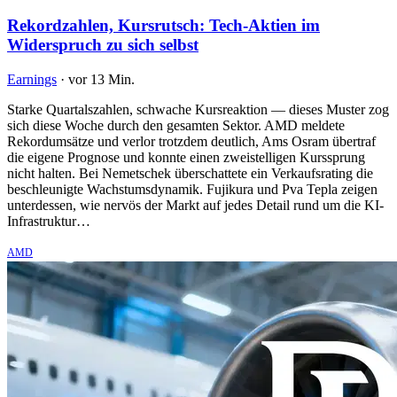
Rekordzahlen, Kursrutsch: Tech-Aktien im
Widerspruch zu sich selbst
Earnings
·
vor 13 Min.
Starke Quartalszahlen, schwache Kursreaktion — dieses Muster zog
sich diese Woche durch den gesamten Sektor. AMD meldete
Rekordumsätze und verlor trotzdem deutlich, Ams Osram übertraf
die eigene Prognose und konnte einen zweistelligen Kurssprung
nicht halten. Bei Nemetschek überschattete ein Verkaufsrating die
beschleunigte Wachstumsdynamik. Fujikura und Pva Tepla zeigen
unterdessen, wie nervös der Markt auf jedes Detail rund um die KI-
Infrastruktur…
AMD