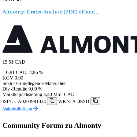
Almonty: Gratis-Analyse (PDF) öffnen …
15,51
CAD
– 0,81 CAD
-4,96 %
KGV
0,00
Sektor
Grundlegende Materialien
Div.-Rendite
0,00 %
Marktkapitalisierung
4,40 Mrd. CAD
ISIN: CA0203981034
WKN: A1JSSD
Aktiendetails öffnen
Community Forum zu Almonty