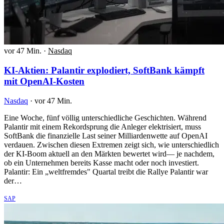
vor 47 Min.
·
Nasdaq
KI-Aktien: Palantir explodiert, SoftBank kämpft
mit OpenAI-Kosten
Nasdaq
·
vor 47 Min.
Eine Woche, fünf völlig unterschiedliche Geschichten. Während
Palantir mit einem Rekordsprung die Anleger elektrisiert, muss
SoftBank die finanzielle Last seiner Milliardenwette auf OpenAI
verdauen. Zwischen diesen Extremen zeigt sich, wie unterschiedlich
der KI-Boom aktuell an den Märkten bewertet wird— je nachdem,
ob ein Unternehmen bereits Kasse macht oder noch investiert.
Palantir: Ein „weltfremdes" Quartal treibt die Rallye Palantir war
der…
SAP