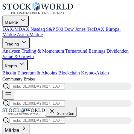
Märkte
DAX/MDAX
Nasdaq
S&P 500
Dow Jones
TecDAX
Europa-
Märkte
Asien-Märkte
Trading
Analysen
Trading & Momentum
Turnaround
Earnings
Dividenden
Value & Growth
Krypto
Bitcoin
Ethereum & Altcoins
Blockchain
Krypto-Aktien
Community
Broker
Schließen
Märkte