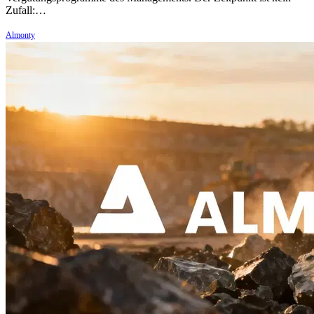
Zufall:…
Almonty