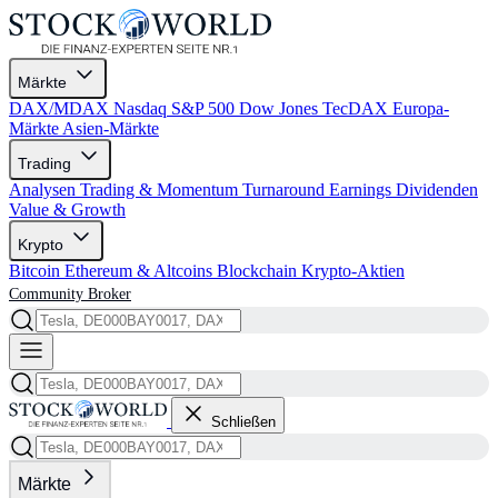
Märkte
DAX/MDAX
Nasdaq
S&P 500
Dow Jones
TecDAX
Europa-
Märkte
Asien-Märkte
Trading
Analysen
Trading & Momentum
Turnaround
Earnings
Dividenden
Value & Growth
Krypto
Bitcoin
Ethereum & Altcoins
Blockchain
Krypto-Aktien
Community
Broker
Schließen
Märkte