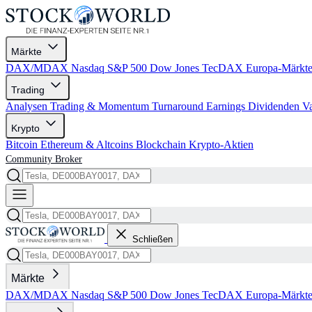
Märkte
DAX/MDAX
Nasdaq
S&P 500
Dow Jones
TecDAX
Europa-Märkt
Trading
Analysen
Trading & Momentum
Turnaround
Earnings
Dividenden
V
Krypto
Bitcoin
Ethereum & Altcoins
Blockchain
Krypto-Aktien
Community
Broker
Schließen
Märkte
DAX/MDAX
Nasdaq
S&P 500
Dow Jones
TecDAX
Europa-Märkt