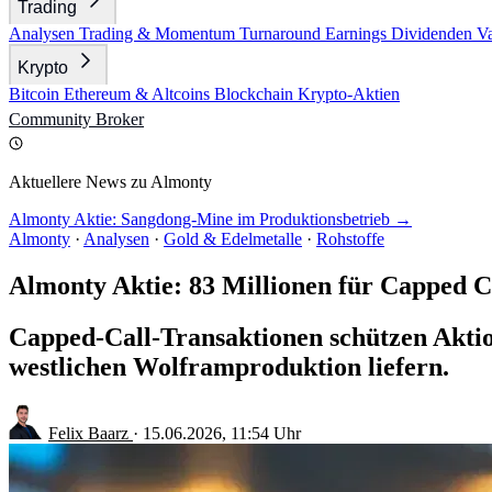
Trading
Analysen
Trading & Momentum
Turnaround
Earnings
Dividenden
V
Krypto
Bitcoin
Ethereum & Altcoins
Blockchain
Krypto-Aktien
Community
Broker
Aktuellere News zu Almonty
Almonty Aktie: Sangdong-Mine im Produktionsbetrieb →
Almonty
·
Analysen
·
Gold & Edelmetalle
·
Rohstoffe
Almonty Aktie: 83 Millionen für Capped C
Capped-Call-Transaktionen schützen Aktio
westlichen Wolframproduktion liefern.
Felix Baarz
·
15.06.2026, 11:54 Uhr