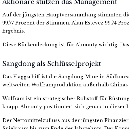
Aktionäre stützen das Management
Auf der jüngsten Hauptversammlung stimmten die
99,77 Prozent der Stimmen, Alan Estevez 99,74 Pro
Ergebnis.
Diese Rückendeckung ist für Almonty wichtig. Das
Sangdong als Schlüsselprojekt
Das Flaggschiff ist die Sangdong-Mine in Südkore
weltweiten Wolframproduktion außerhalb Chinas li
Wolfram ist ein strategischer Rohstoff für Rüstun
knapp. Almonty positioniert sich genau in dieser 
Der Nettomittelzufluss aus der jüngsten Finanzie
Spielraum bis zum Ende des Jahrzehnts. Der Konse