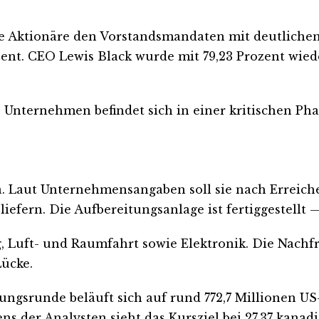
 Aktionäre den Vorstandsmandaten mit deutlichen 
zent. CEO Lewis Black wurde mit 79,23 Prozent wied
 Unternehmen befindet sich in einer kritischen Ph
a. Laut Unternehmensangaben soll sie nach Erreiche
efern. Die Aufbereitungsanlage ist fertiggestellt 
g, Luft- und Raumfahrt sowie Elektronik. Die Nachfr
Lücke.
rungsrunde beläuft sich auf rund 772,7 Millionen U
ns der Analysten sieht das Kursziel bei 27,37 kan