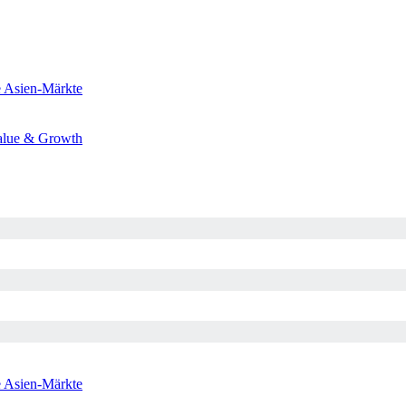
e
Asien-Märkte
alue & Growth
e
Asien-Märkte