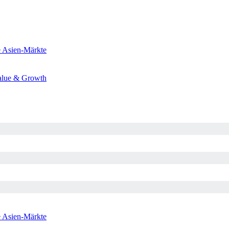
e
Asien-Märkte
alue & Growth
e
Asien-Märkte