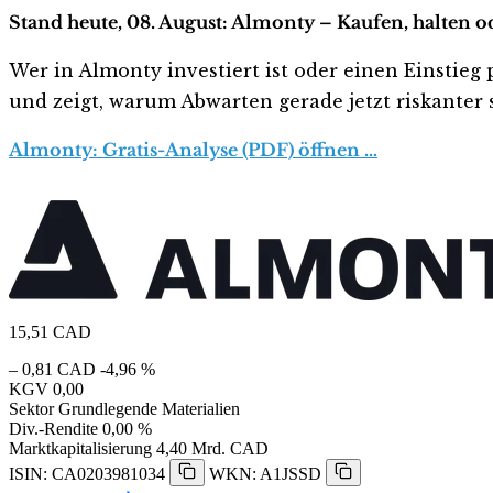
Stand heute, 08. August: Almonty – Kaufen, halten o
Wer in Almonty investiert ist oder einen Einstieg 
und zeigt, warum Abwarten gerade jetzt riskanter s
Almonty: Gratis-Analyse (PDF) öffnen …
15,51
CAD
– 0,81 CAD
-4,96 %
KGV
0,00
Sektor
Grundlegende Materialien
Div.-Rendite
0,00 %
Marktkapitalisierung
4,40 Mrd. CAD
ISIN: CA0203981034
WKN: A1JSSD