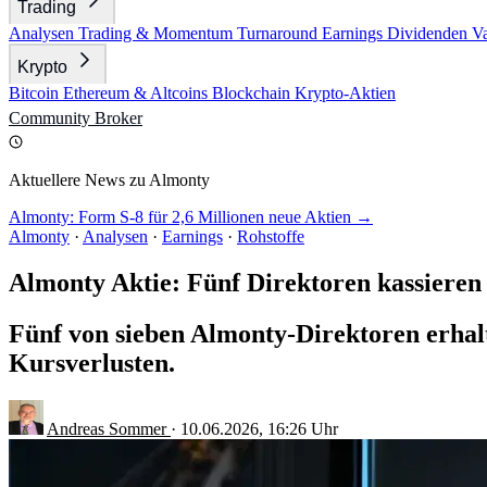
Trading
Analysen
Trading & Momentum
Turnaround
Earnings
Dividenden
V
Krypto
Bitcoin
Ethereum & Altcoins
Blockchain
Krypto-Aktien
Community
Broker
Aktuellere News zu Almonty
Almonty: Form S-8 für 2,6 Millionen neue Aktien →
Almonty
·
Analysen
·
Earnings
·
Rohstoffe
Almonty Aktie: Fünf Direktoren kassieren
Fünf von sieben Almonty-Direktoren erhal
Kursverlusten.
Andreas Sommer
·
10.06.2026, 16:26 Uhr