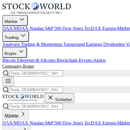
Märkte
DAX/MDAX
Nasdaq
S&P 500
Dow Jones
TecDAX
Europa-Märkt
Trading
Analysen
Trading & Momentum
Turnaround
Earnings
Dividenden
V
Krypto
Bitcoin
Ethereum & Altcoins
Blockchain
Krypto-Aktien
Community
Broker
Schließen
Märkte
DAX/MDAX
Nasdaq
S&P 500
Dow Jones
TecDAX
Europa-Märkt