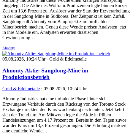
Almonty Industries hat diese Woche einen kräftigen Kurssprung
hingelegt. Die Aktie des Wolfram-Produzenten legte binnen kurzer
Zeit um 13,6 Prozent zu. Auslöser war der Start der Erzverarbeitung
in der Sangdong-Mine in Südkorea. Der Zeitpunkt ist kein Zufall.
Sangdong soll Almonty vom Bauprojekt zum profitablen
Minenbetrieb machen. Genau diese Wende preisen Analysten jetzt
in ihre Modelle ein. Analysten erwarten drastischen
Gewinnsprung…
Almonty
05.08.2026, 10:24 Uhr
·
Gold & Edelmetalle
Almonty Aktie: Sangdong-Mine im
Produktionsbetrieb
Gold & Edelmetalle
·
05.08.2026, 10:24 Uhr
Almonty Industries hat eine turbulente Phase hinter sich.
Erzwungene Verkäufe durch den Rückzug von der Toronto Stock
Exchange drückten den Kurs wochenlang nach unten. Jetzt kehrt
sich der Trend um. Am Mittwoch legte die Aktie in frühen
Handelssitzungen um 4,17 Prozent zu. Bereits in den Tagen zuvor
war der Kurs um 13,3 Prozent gesprungen. Die Erholung markiert
eine deutliche Wende…