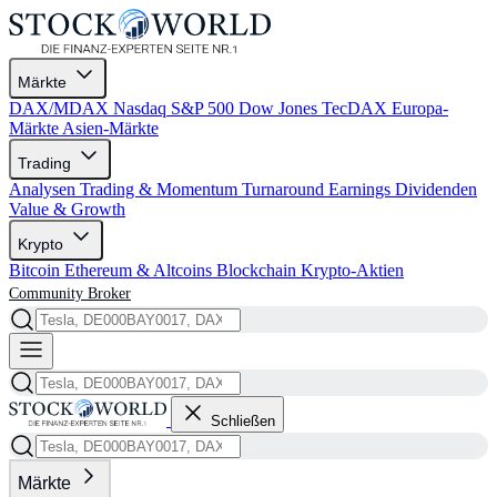
Märkte
DAX/MDAX
Nasdaq
S&P 500
Dow Jones
TecDAX
Europa-
Märkte
Asien-Märkte
Trading
Analysen
Trading & Momentum
Turnaround
Earnings
Dividenden
Value & Growth
Krypto
Bitcoin
Ethereum & Altcoins
Blockchain
Krypto-Aktien
Community
Broker
Schließen
Märkte