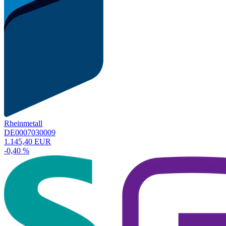
Rheinmetall
DE0007030009
1.145,40 EUR
-0,40 %