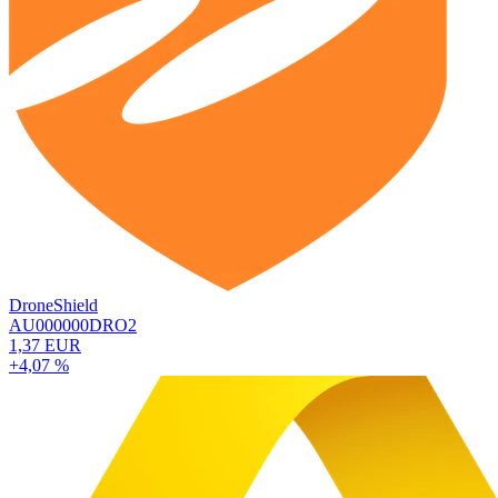
DroneShield
AU000000DRO2
1,37 EUR
+4,07 %