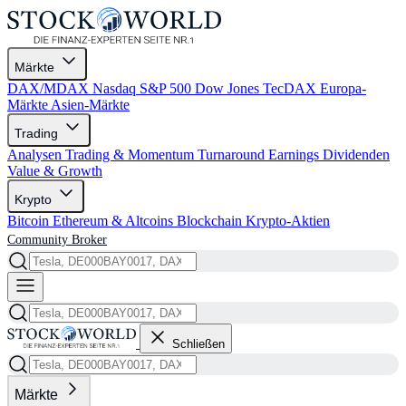
Märkte
DAX/MDAX
Nasdaq
S&P 500
Dow Jones
TecDAX
Europa-
Märkte
Asien-Märkte
Trading
Analysen
Trading & Momentum
Turnaround
Earnings
Dividenden
Value & Growth
Krypto
Bitcoin
Ethereum & Altcoins
Blockchain
Krypto-Aktien
Community
Broker
Schließen
Märkte