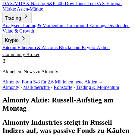
DAX/MDAX
Nasdaq
S&P 500
Dow Jones
TecDAX
Europa-
Märkte
Asien-Märkte
Trading
Analysen
Trading & Momentum
Turnaround
Earnings
Dividenden
Value & Growth
Krypto
Bitcoin
Ethereum & Altcoins
Blockchain
Krypto-Aktien
Community
Broker
Aktuellere News zu Almonty
Almonty: Form S-8 für 2,6 Millionen neue Aktien →
Almonty
·
Marktberichte
·
Rohstoffe
·
Trading & Momentum
Almonty Aktie: Russell-Aufstieg am
Montag
Almonty Industries steigt in Russell-
Indizes auf, was passive Fonds zu Käufen