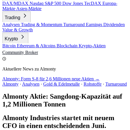
DAX/MDAX
Nasdaq
S&P 500
Dow Jones
TecDAX
Europa-
Märkte
Asien-Märkte
Trading
Analysen
Trading & Momentum
Turnaround
Earnings
Dividenden
Value & Growth
Krypto
Bitcoin
Ethereum & Altcoins
Blockchain
Krypto-Aktien
Community
Broker
Aktuellere News zu Almonty
Almonty: Form S-8 für 2,6 Millionen neue Aktien →
Almonty
·
Analysen
·
Gold & Edelmetalle
·
Rohstoffe
·
Turnaround
Almonty Aktie: Sangdong-Kapazität auf
1,2 Millionen Tonnen
Almonty Industries startet mit neuem
CFO in einen entscheidenden Juni.