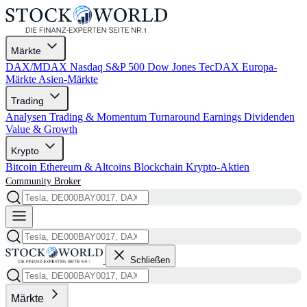
Märkte
DAX/MDAX
Nasdaq
S&P 500
Dow Jones
TecDAX
Europa-
Märkte
Asien-Märkte
Trading
Analysen
Trading & Momentum
Turnaround
Earnings
Dividenden
Value & Growth
Krypto
Bitcoin
Ethereum & Altcoins
Blockchain
Krypto-Aktien
Community
Broker
Schließen
Märkte