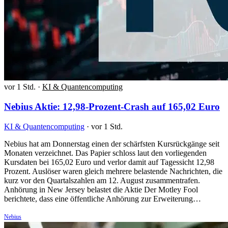
vor 1 Std.
·
KI & Quantencomputing
Nebius Aktie: 12,98-Prozent-Crash auf 165,02 Euro
KI & Quantencomputing
·
vor 1 Std.
Nebius hat am Donnerstag einen der schärfsten Kursrückgänge seit
Monaten verzeichnet. Das Papier schloss laut den vorliegenden
Kursdaten bei 165,02 Euro und verlor damit auf Tagessicht 12,98
Prozent. Auslöser waren gleich mehrere belastende Nachrichten, die
kurz vor den Quartalszahlen am 12. August zusammentrafen.
Anhörung in New Jersey belastet die Aktie Der Motley Fool
berichtete, dass eine öffentliche Anhörung zur Erweiterung…
Nebius