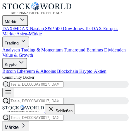
Märkte
DAX/MDAX
Nasdaq
S&P 500
Dow Jones
TecDAX
Europa-
Märkte
Asien-Märkte
Trading
Analysen
Trading & Momentum
Turnaround
Earnings
Dividenden
Value & Growth
Krypto
Bitcoin
Ethereum & Altcoins
Blockchain
Krypto-Aktien
Community
Broker
Schließen
Märkte