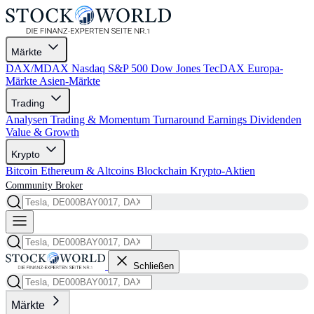
Märkte
DAX/MDAX
Nasdaq
S&P 500
Dow Jones
TecDAX
Europa-
Märkte
Asien-Märkte
Trading
Analysen
Trading & Momentum
Turnaround
Earnings
Dividenden
Value & Growth
Krypto
Bitcoin
Ethereum & Altcoins
Blockchain
Krypto-Aktien
Community
Broker
Schließen
Märkte