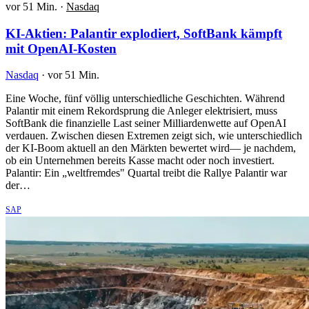
vor 51 Min.
·
Nasdaq
KI-Aktien: Palantir explodiert, SoftBank kämpft
mit OpenAI-Kosten
Nasdaq
·
vor 51 Min.
Eine Woche, fünf völlig unterschiedliche Geschichten. Während
Palantir mit einem Rekordsprung die Anleger elektrisiert, muss
SoftBank die finanzielle Last seiner Milliardenwette auf OpenAI
verdauen. Zwischen diesen Extremen zeigt sich, wie unterschiedlich
der KI-Boom aktuell an den Märkten bewertet wird— je nachdem,
ob ein Unternehmen bereits Kasse macht oder noch investiert.
Palantir: Ein „weltfremdes" Quartal treibt die Rallye Palantir war
der…
SAP