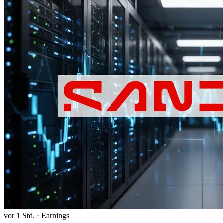
vor 1 Std.
·
Earnings