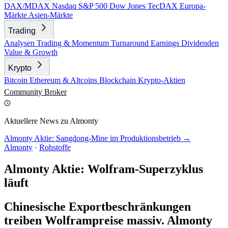
DAX/MDAX
Nasdaq
S&P 500
Dow Jones
TecDAX
Europa-
Märkte
Asien-Märkte
Trading
Analysen
Trading & Momentum
Turnaround
Earnings
Dividenden
Value & Growth
Krypto
Bitcoin
Ethereum & Altcoins
Blockchain
Krypto-Aktien
Community
Broker
Aktuellere News zu Almonty
Almonty Aktie: Sangdong-Mine im Produktionsbetrieb →
Almonty
·
Rohstoffe
Almonty Aktie: Wolfram-Superzyklus
läuft
Chinesische Exportbeschränkungen
treiben Wolframpreise massiv. Almonty