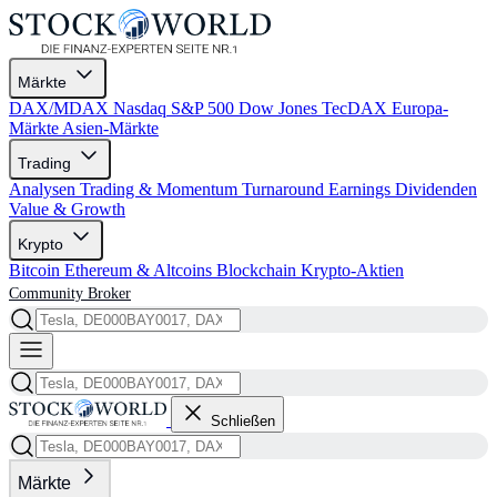
Märkte
DAX/MDAX
Nasdaq
S&P 500
Dow Jones
TecDAX
Europa-
Märkte
Asien-Märkte
Trading
Analysen
Trading & Momentum
Turnaround
Earnings
Dividenden
Value & Growth
Krypto
Bitcoin
Ethereum & Altcoins
Blockchain
Krypto-Aktien
Community
Broker
Schließen
Märkte