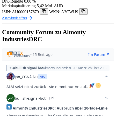
Div.-Rendite
0,00 %
Marktkapitalisierung
5,42 Mrd. AUD
ISIN: AU0000157679
WKN: A3CWH9
Aktiendetails öffnen
Community Forum zu Almonty
IndustriesDRC