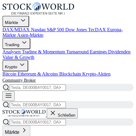
Märkte
DAX/MDAX
Nasdaq
S&P 500
Dow Jones
TecDAX
Europa-
Märkte
Asien-Märkte
Trading
Analysen
Trading & Momentum
Turnaround
Earnings
Dividenden
Value & Growth
Krypto
Bitcoin
Ethereum & Altcoins
Blockchain
Krypto-Aktien
Community
Broker
Schließen
Märkte