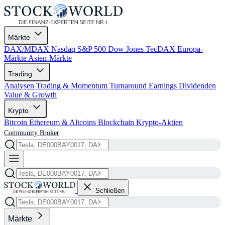
Märkte
DAX/MDAX
Nasdaq
S&P 500
Dow Jones
TecDAX
Europa-
Märkte
Asien-Märkte
Trading
Analysen
Trading & Momentum
Turnaround
Earnings
Dividenden
Value & Growth
Krypto
Bitcoin
Ethereum & Altcoins
Blockchain
Krypto-Aktien
Community
Broker
Schließen
Märkte