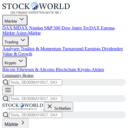
Märkte
DAX/MDAX
Nasdaq
S&P 500
Dow Jones
TecDAX
Europa-
Märkte
Asien-Märkte
Trading
Analysen
Trading & Momentum
Turnaround
Earnings
Dividenden
Value & Growth
Krypto
Bitcoin
Ethereum & Altcoins
Blockchain
Krypto-Aktien
Community
Broker
Schließen
Märkte