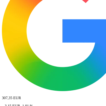
307,35
EUR
– 3,15 EUR
-1,01 %