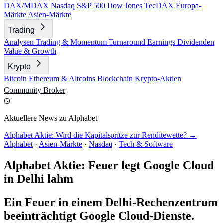
DAX/MDAX
Nasdaq
S&P 500
Dow Jones
TecDAX
Europa-
Märkte
Asien-Märkte
Trading
Analysen
Trading & Momentum
Turnaround
Earnings
Dividenden
Value & Growth
Krypto
Bitcoin
Ethereum & Altcoins
Blockchain
Krypto-Aktien
Community
Broker
Aktuellere News zu Alphabet
Alphabet Aktie: Wird die Kapitalspritze zur Renditewette? →
Alphabet
·
Asien-Märkte
·
Nasdaq
·
Tech & Software
Alphabet Aktie: Feuer legt Google Cloud
in Delhi lahm
Ein Feuer in einem Delhi-Rechenzentrum
beeinträchtigt Google Cloud-Dienste.