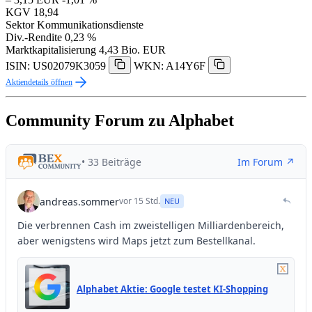
KGV
18,94
Sektor
Kommunikationsdienste
Div.-Rendite
0,23 %
Marktkapitalisierung
4,43 Bio. EUR
ISIN: US02079K3059
WKN: A14Y6F
Aktiendetails öffnen
Community Forum zu Alphabet