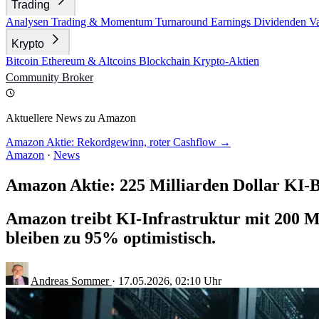
Trading
Analysen
Trading & Momentum
Turnaround
Earnings
Dividenden
V
Krypto
Bitcoin
Ethereum & Altcoins
Blockchain
Krypto-Aktien
Community
Broker
Aktuellere News zu Amazon
Amazon Aktie: Rekordgewinn, roter Cashflow →
Amazon
·
News
Amazon Aktie: 225 Milliarden Dollar KI-
Amazon treibt KI-Infrastruktur mit 200 M
bleiben zu 95% optimistisch.
Andreas Sommer
·
17.05.2026, 02:10 Uhr