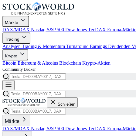
Märkte
DAX/MDAX
Nasdaq
S&P 500
Dow Jones
TecDAX
Europa-Märkt
Trading
Analysen
Trading & Momentum
Turnaround
Earnings
Dividenden
V
Krypto
Bitcoin
Ethereum & Altcoins
Blockchain
Krypto-Aktien
Community
Broker
Schließen
Märkte
DAX/MDAX
Nasdaq
S&P 500
Dow Jones
TecDAX
Europa-Märkt