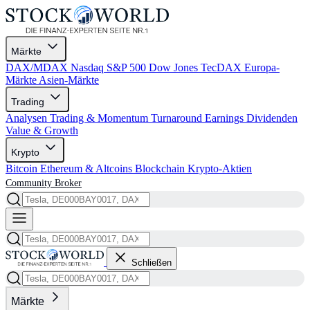
Märkte
DAX/MDAX
Nasdaq
S&P 500
Dow Jones
TecDAX
Europa-
Märkte
Asien-Märkte
Trading
Analysen
Trading & Momentum
Turnaround
Earnings
Dividenden
Value & Growth
Krypto
Bitcoin
Ethereum & Altcoins
Blockchain
Krypto-Aktien
Community
Broker
Schließen
Märkte