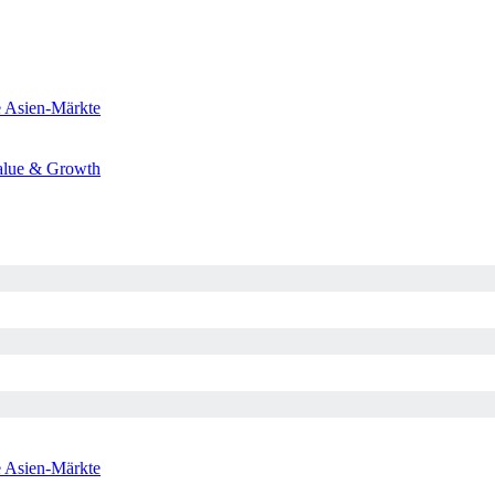
e
Asien-Märkte
alue & Growth
e
Asien-Märkte