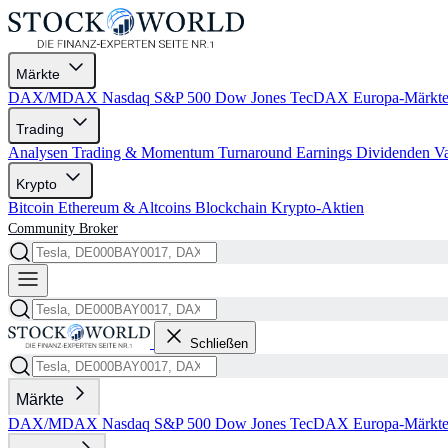
Märkte
DAX/MDAX
Nasdaq
S&P 500
Dow Jones
TecDAX
Europa-Märkt
Trading
Analysen
Trading & Momentum
Turnaround
Earnings
Dividenden
V
Krypto
Bitcoin
Ethereum & Altcoins
Blockchain
Krypto-Aktien
Community
Broker
Schließen
Märkte
DAX/MDAX
Nasdaq
S&P 500
Dow Jones
TecDAX
Europa-Märkt