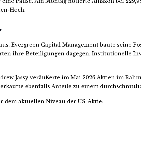
er eine Pause. Am Montag notierte Amazon bei 229,9
hen-Hoch.
v
aus. Evergreen Capital Management baute seine Pos
ten ihre Beteiligungen dagegen. Institutionelle Inv
drew Jassy veräußerte im Mai 2026 Aktien im Rahme
rkaufte ebenfalls Anteile zu einem durchschnittlic
er dem aktuellen Niveau der US-Aktie: