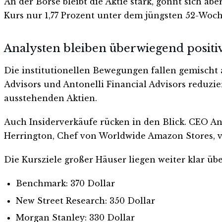
An der Börse bleibt die Aktie stark, gönnt sich ab
Kurs nur 1,77 Prozent unter dem jüngsten 52-Woc
Analysten bleiben überwiegend positi
Die institutionellen Bewegungen fallen gemischt 
Advisors und Antonelli Financial Advisors reduzier
ausstehenden Aktien.
Auch Insiderverkäufe rücken in den Blick. CEO An
Herrington, Chef von Worldwide Amazon Stores, ve
Die Kursziele großer Häuser liegen weiter klar üb
Benchmark: 370 Dollar
New Street Research: 350 Dollar
Morgan Stanley: 330 Dollar