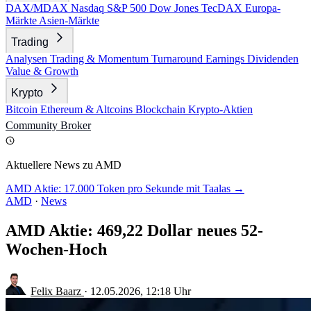
DAX/MDAX
Nasdaq
S&P 500
Dow Jones
TecDAX
Europa-
Märkte
Asien-Märkte
Trading
Analysen
Trading & Momentum
Turnaround
Earnings
Dividenden
Value & Growth
Krypto
Bitcoin
Ethereum & Altcoins
Blockchain
Krypto-Aktien
Community
Broker
Aktuellere News zu AMD
AMD Aktie: 17.000 Token pro Sekunde mit Taalas →
AMD
·
News
AMD Aktie: 469,22 Dollar neues 52-
Wochen-Hoch
Felix Baarz
·
12.05.2026, 12:18 Uhr