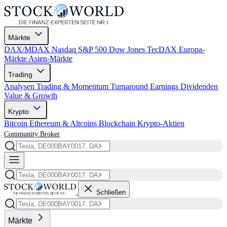
Märkte
DAX/MDAX
Nasdaq
S&P 500
Dow Jones
TecDAX
Europa-
Märkte
Asien-Märkte
Trading
Analysen
Trading & Momentum
Turnaround
Earnings
Dividenden
Value & Growth
Krypto
Bitcoin
Ethereum & Altcoins
Blockchain
Krypto-Aktien
Community
Broker
Schließen
Märkte