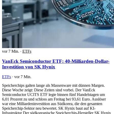
vor 7 Min.
·
ETFs
VanEck Semiconductor ETF: 40-Milliarden-Dollar-
Investition von SK Hynix
ETFs
·
vor 7 Min.
Speicherchips galten lange als Massenware mit dünnen Margen.
Diese Woche zeigt: Diese Zeiten sind vorbei. Der VanEck
Semiconductor UCITS ETF legte binnen fünf Handelstagen um
6,01 Prozent zu und schloss am Freitag bei 93,61 Euro. Auslöser
war eine Milliardeninvestition aus Südkorea, die den gesamten
Speicherchip-Sektor neu bewertet. SK Hynix baut auf KI-
Infrastruktur Der südkoreanische Speicherchip-Hersteller SK Hynix