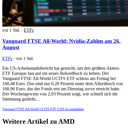
vor 1 Std.
·
ETFs
Vanguard FTSE All-World: Nvidia-Zahlen am 26.
August
ETFs
·
vor 1 Std.
Ein US-Arbeitsmarktbericht hat gereicht, um den größten Aktien-
ETF Europas fast auf ein neues Rekordhoch zu heben. Der
Vanguard FTSE All-World UCITS ETF schloss am Freitag bei
168,48 Euro. Das sind nur 0,28 Prozent unter dem Allzeithoch von
168,96 Euro, das der Fonds erst am Dienstag zuvor erreicht hatte.
Der Wochengewinn von 2,93 Prozent zeigt, wie schnell sich die
Stimmung gedreht…
Vanguard FTSE All-World UCITS ETF USD Accumulation
Weitere Artikel zu AMD