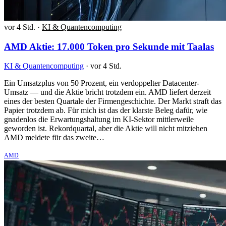
vor 4 Std.
·
KI & Quantencomputing
AMD Aktie: 17.000 Token pro Sekunde mit Taalas
KI & Quantencomputing
·
vor 4 Std.
Ein Umsatzplus von 50 Prozent, ein verdoppelter Datacenter-
Umsatz — und die Aktie bricht trotzdem ein. AMD liefert derzeit
eines der besten Quartale der Firmengeschichte. Der Markt straft das
Papier trotzdem ab. Für mich ist das der klarste Beleg dafür, wie
gnadenlos die Erwartungshaltung im KI-Sektor mittlerweile
geworden ist. Rekordquartal, aber die Aktie will nicht mitziehen
AMD meldete für das zweite…
AMD