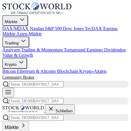
Märkte
DAX/MDAX
Nasdaq
S&P 500
Dow Jones
TecDAX
Europa-
Märkte
Asien-Märkte
Trading
Analysen
Trading & Momentum
Turnaround
Earnings
Dividenden
Value & Growth
Krypto
Bitcoin
Ethereum & Altcoins
Blockchain
Krypto-Aktien
Community
Broker
Schließen
Märkte