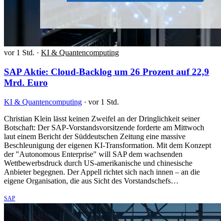
vor 1 Std.
·
KI & Quantencomputing
SAP Aktie: Cloud-Backlog um 26 Prozent auf 22,9
Mrd. Euro
KI & Quantencomputing
·
vor 1 Std.
Christian Klein lässt keinen Zweifel an der Dringlichkeit seiner
Botschaft: Der SAP-Vorstandsvorsitzende forderte am Mittwoch
laut einem Bericht der Süddeutschen Zeitung eine massive
Beschleunigung der eigenen KI-Transformation. Mit dem Konzept
der "Autonomous Enterprise" will SAP dem wachsenden
Wettbewerbsdruck durch US-amerikanische und chinesische
Anbieter begegnen. Der Appell richtet sich nach innen – an die
eigene Organisation, die aus Sicht des Vorstandschefs…
SAP