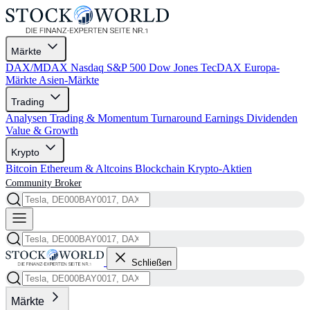
Märkte
DAX/MDAX
Nasdaq
S&P 500
Dow Jones
TecDAX
Europa-
Märkte
Asien-Märkte
Trading
Analysen
Trading & Momentum
Turnaround
Earnings
Dividenden
Value & Growth
Krypto
Bitcoin
Ethereum & Altcoins
Blockchain
Krypto-Aktien
Community
Broker
Schließen
Märkte