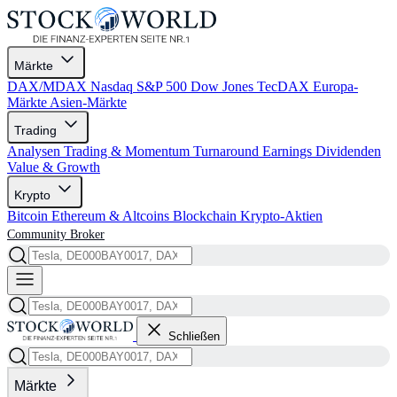
Märkte
DAX/MDAX
Nasdaq
S&P 500
Dow Jones
TecDAX
Europa-
Märkte
Asien-Märkte
Trading
Analysen
Trading & Momentum
Turnaround
Earnings
Dividenden
Value & Growth
Krypto
Bitcoin
Ethereum & Altcoins
Blockchain
Krypto-Aktien
Community
Broker
Schließen
Märkte