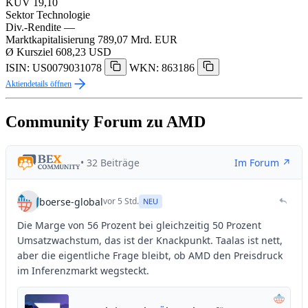
KUV
19,10
Sektor
Technologie
Div.-Rendite
—
Marktkapitalisierung
789,07 Mrd. EUR
Ø Kursziel
608,23 USD
ISIN: US0079031078
WKN: 863186
Aktiendetails öffnen
Community Forum zu AMD